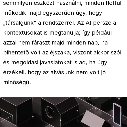
semmilyen eszközt használni, minden flottul
működik majd egyszerűen úgy, hogy
„társalgunk” a rendszerrel. Az AI persze a
kontextusokat is megtanulja; így például
azzal nem fáraszt majd minden nap, ha
pihentető volt az éjszaka, viszont akkor szól
és megoldási javaslatokat is ad, ha úgy
érzékeli, hogy az alvásunk nem volt jó
minőségű.