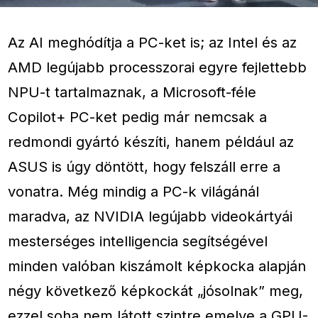
Az AI meghódítja a PC-ket is; az Intel és az
AMD legújabb processzorai egyre fejlettebb
NPU-t tartalmaznak, a Microsoft-féle
Copilot+ PC-ket pedig már nemcsak a
redmondi gyártó készíti, hanem például az
ASUS is úgy döntött, hogy felszáll erre a
vonatra. Még mindig a PC-k világánál
maradva, az NVIDIA legújabb videokártyái
mesterséges intelligencia segítségével
minden valóban kiszámolt képkocka alapján
négy következő képkockát „jósolnak” meg,
ezzel soha nem látott szintre emelve a GPU-