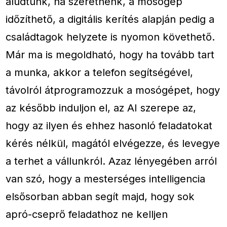
aludtunk, ha szeretnénk, a mosógép
időzíthető, a digitális kerítés alapján pedig a
családtagok helyzete is nyomon követhető.
Már ma is megoldható, hogy ha tovább tart
a munka, akkor a telefon segítségével,
távolról átprogramozzuk a mosógépet, hogy
az később induljon el, az AI szerepe az,
hogy az ilyen és ehhez hasonló feladatokat
kérés nélkül, magától elvégezze, és levegye
a terhet a vállunkról. Azaz lényegében arról
van szó, hogy a mesterséges intelligencia
elsősorban abban segít majd, hogy sok
apró-cseprő feladathoz ne kelljen