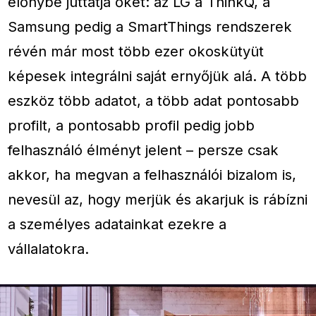
előnybe juttatja őket: az LG a ThinkQ, a
Samsung pedig a SmartThings rendszerek
révén már most több ezer okoskütyüt
képesek integrálni saját ernyőjük alá. A több
eszköz több adatot, a több adat pontosabb
profilt, a pontosabb profil pedig jobb
felhasználó élményt jelent – persze csak
akkor, ha megvan a felhasználói bizalom is,
nevesül az, hogy merjük és akarjuk is rábízni
a személyes adatainkat ezekre a
vállalatokra.