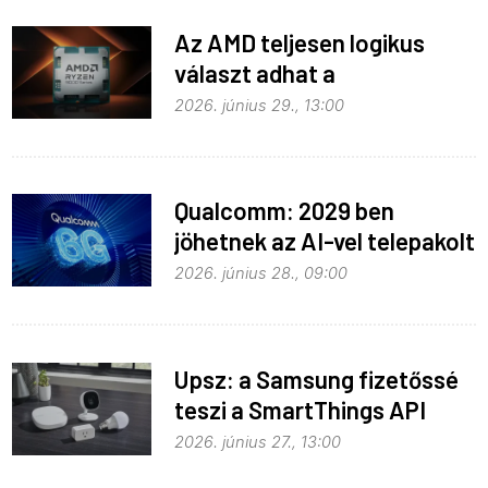
Az AMD teljesen logikus
választ adhat a
memóriaválságra
2026. június 29., 13:00
Qualcomm: 2029 ben
jöhetnek az AI-vel telepakolt
6G-s telefonok
2026. június 28., 09:00
Upsz: a Samsung fizetőssé
teszi a SmartThings API
hozzáférést
2026. június 27., 13:00