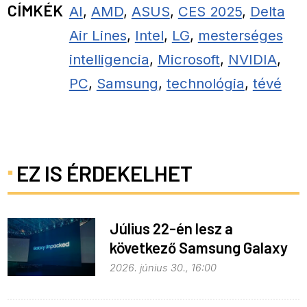
CÍMKÉK
AI
,
AMD
,
ASUS
,
CES 2025
,
Delta
Air Lines
,
Intel
,
LG
,
mesterséges
intelligencia
,
Microsoft
,
NVIDIA
,
PC
,
Samsung
,
technológia
,
tévé
EZ IS ÉRDEKELHET
Július 22-én lesz a
következő Samsung Galaxy
Unpacked – ez várható
2026. június 30., 16:00