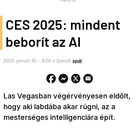
HIRDETÉS
CES 2025: mindent
beborít az AI
2025. január 10. - 9:00
spdr
Las Vegasban végérvényesen eldőlt,
hogy aki labdába akar rúgni, az a
mesterséges intelligenciára épít.