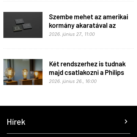
Szembe mehet az amerikai
kormány akaratával az
Apple
2026. június 27., 11:00
Két rendszerhez is tudnak
majd csatlakozni a Philips
Hue égők
2026. június 26., 16:00
Hírek
chevron_right