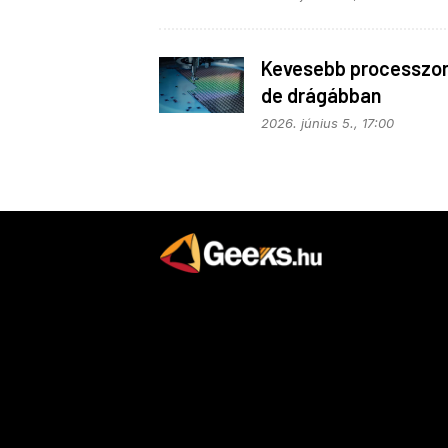
Kevesebb processzor
de drágábban
2026. június 5., 17:00