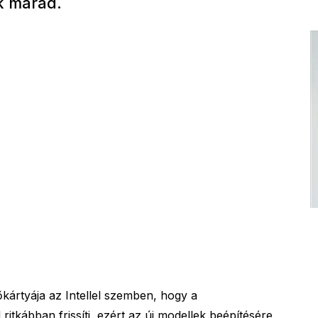
k marad.
ártyája az Intellel szemben, hogy a
ritkábban frissíti, ezért az új modellek beépítésére