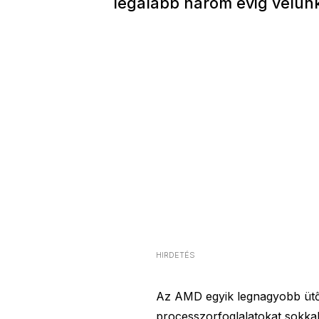
legalább három évig velün
HIRDETÉS
Az AMD egyik legnagyobb ütők
processzorfoglalatokat sokkal 