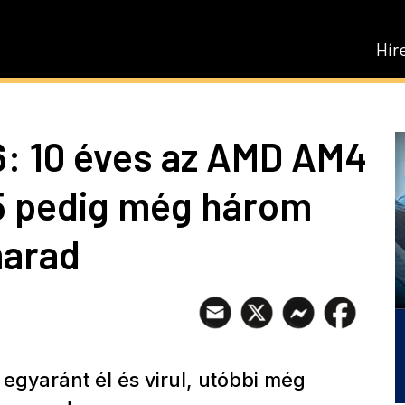
Hír
: 10 éves az AMD AM4
M5 pedig még három
marad
egyaránt él és virul, utóbbi még