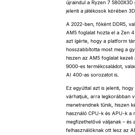
újraindul a Ryzen 7 5800X3D 
jelenti a játékosok körében 3
A 2022-ben, főként DDR5, val
AM5 foglalat hozta el a Zen 4
azt ígérte, hogy a platform t
hosszabbította most meg a gyá
hiszen az AM5 foglalat kezeli
9000-es termékcsaládot, valam
AI 400-as sorozatot is.
Ez egyúttal azt is jelenti, ho
várhatjuk, arra legkorábban va
menetrendnek tűnik, hiszen k
használó CPU-k és APU-k a m
megfizethetővé váljanak – és 
felhasználóknak ott lesz az 