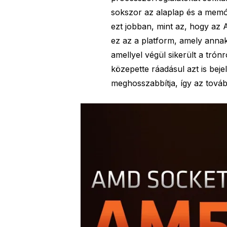
sokszor az alaplap és a memór
ezt jobban, mint az, hogy az A
ez az a platform, amely annak 
amellyel végül sikerült a trónr
közepette ráadásul azt is bejel
meghosszabbítja, így az továb