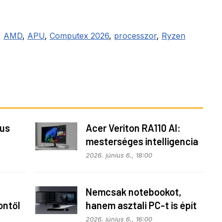
,
AMD
,
APU
,
Computex 2026
,
processzor
,
Ryzen
kus
Acer Veriton RA110 AI:
mesterséges intelligencia
helyben
2026. június 6., 18:00
Nemcsak notebookot,
ontől
hanem asztali PC-t is épít
a Microsoft az RTX Spark
2026. június 6., 16:00