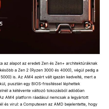
ta az alapot az eredeti Zen és Zen+ architektúráknak
 később a Zen 2 (Ryzen 3000 és 4000), végül pedig a
5000) is. Az AM4 azért vált igazán kedvelté, mert a
kül, pusztán egy BIOS-frissítéssel léphettek
telnél a kétévente változó tokozásból adódóan
. Az AM4 platform ráadásul nemcsak a legyártott
 él és virul: a Computexen az AMD bejelentette, hogy