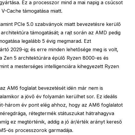
gyártása. Ez a processzor mind a mai napig a csúcsot
D V-Cache támogatása miatt.
amint PCIe 5.0 szabványok miatt bevezetésre kerülő
 architektúra támogatását; a rajt során az AMD pedig
ámogatása legalább 5 évig megmarad. Ezt
rtó 2029-ig; és erre minden lehetősége meg is volt,
 a Zen 5 architektúrára épülő Ryzen 8000-es és
int a mesterséges intelligenciára kihegyezett Ryzen
gy az AM6 foglalat bevezetését idén már nem is
lamikor a jövő év folyamán kerülhet sor. Ez ideális
ét-három év pont elég ahhoz, hogy az AM6 foglalatot
éregdrága, rétegtermék státuszukat hátrahagyva
amíg ez megtörténik, addig a jó ár/érték arányt kereső
AM5-ös processzorok garmadája.