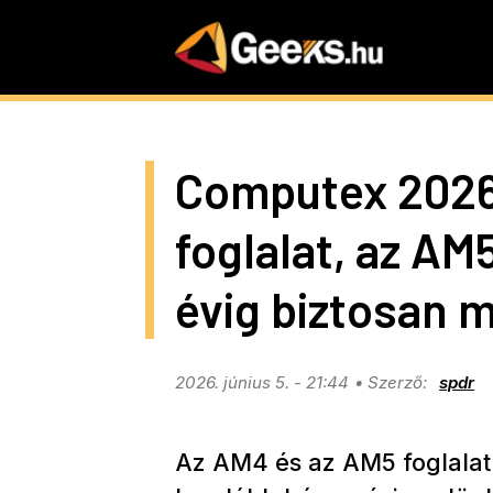
Skip
to
main
content
Computex 2026
foglalat, az A
évig biztosan 
2026. június 5. - 21:44
spdr
Az AM4 és az AM5 foglalat 