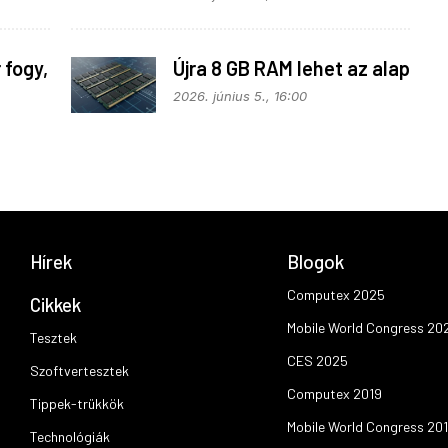
köré
 fogy,
Újra 8 GB RAM lehet az alap
2026. június 5., 16:00
Hírek
Blogok
Computex 2025
Cikkek
Mobile World Congress 20
Tesztek
CES 2025
Szoftvertesztek
Computex 2019
Tippek-trükkök
Mobile World Congress 20
Technológiák