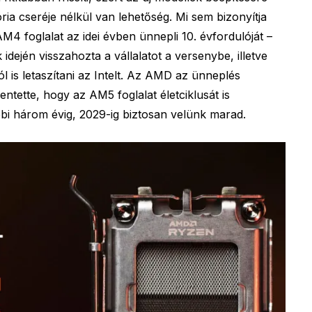
ia cseréje nélkül van lehetőség. Mi sem bizonyítja
M4 foglalat az idei évben ünnepli 10. évfordulóját –
idején visszahozta a vállalatot a versenybe, illetve
ól is letaszítani az Intelt. Az AMD az ünneplés
entette, hogy az AM5 foglalat életciklusát is
bi három évig, 2029-ig biztosan velünk marad.