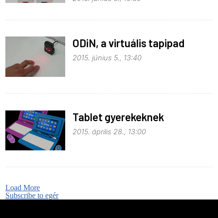
ODiN, a virtuális tapipad
2015. június 5., 13:40
Tablet gyerekeknek
2015. április 28., 13:00
Load More
Subscribe to egér