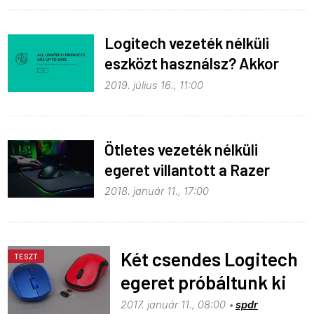
Logitech vezeték nélküli
eszközt használsz? Akkor
figyelj
2019. július 16., 11:00
Ötletes vezeték nélküli
egeret villantott a Razer
2018. január 11., 17:00
Két csendes Logitech
TESZT
egeret próbáltunk ki
2017. január 11., 08:00
spdr