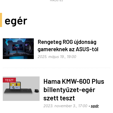
HIRDETÉS
egér
Rengeteg ROG újdonság
gamereknek az ASUS-tól
2025. május 19., 19:00
Hama KMW-600 Plus
TESZT
billentyűzet-egér
szett teszt
2023. november 3., 17:00
spdr