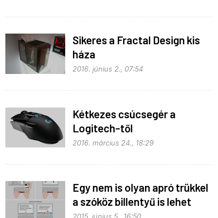
Sikeres a Fractal Design kis
háza
2016. június 2., 07:54
Kétkezes csúcsegér a
Logitech-től
2016. március 24., 18:29
Egy nem is olyan apró trükkel
a szóköz billentyű is lehet
sokkal használhatóbb
2015. június 5., 16:50