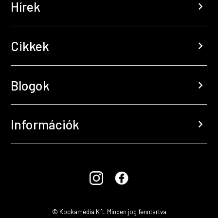
Hírek
chevron_right
Cikkek
chevron_right
Blogok
chevron_right
Információk
chevron_right
© Kockamédia Kft. Minden jog fenntartva