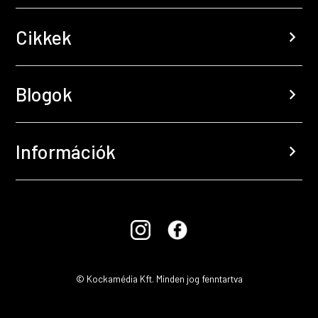
Cikkek
chevron_right
Blogok
chevron_right
Információk
chevron_right
© Kockamédia Kft. Minden jog fenntartva