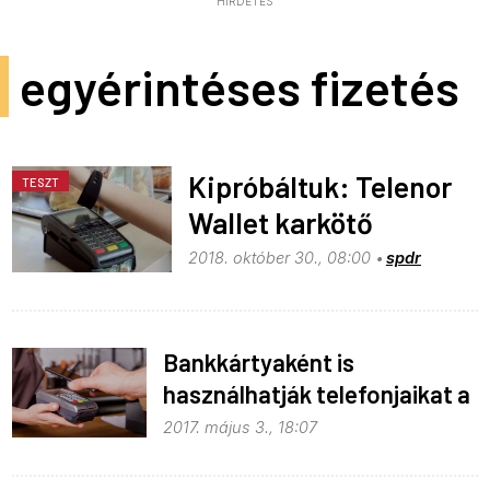
HIRDETÉS
egyérintéses fizetés
Kipróbáltuk: Telenor
TESZT
Wallet karkötő
2018. október 30., 08:00
spdr
Bankkártyaként is
használhatják telefonjaikat a
telenorosok
2017. május 3., 18:07