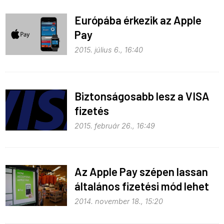
Európába érkezik az Apple
Pay
2015. július 6., 16:40
Biztonságosabb lesz a VISA
fizetés
2015. február 26., 16:49
Az Apple Pay szépen lassan
általános fizetési mód lehet
2014. november 18., 15:20