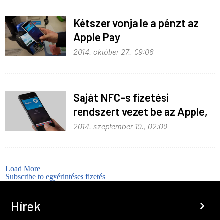
Kétszer vonja le a pénzt az
Apple Pay
2014. október 27., 09:06
Saját NFC-s fizetési
rendszert vezet be az Apple,
Pay néven
2014. szeptember 10., 02:00
Load More
Subscribe to egyérintéses fizetés
Hírek
chevron_right