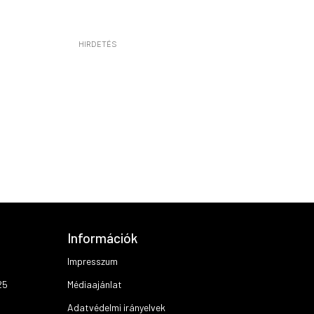
HIRDETÉS
Információk
Impresszum
25
Médiaajánlat
Adatvédelmi irányelvek