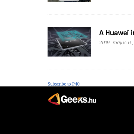
A Huawei i
2019. május 6.
Subscribe to P40