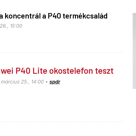
a koncentrál a P40 termékcsalád
26., 15:00
wei P40 Lite okostelefon teszt
 március 25., 14:00
spdr