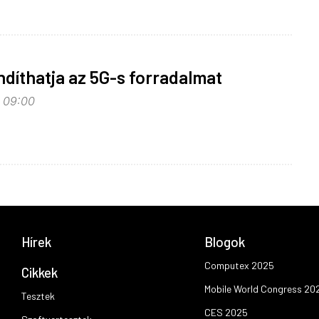
ndíthatja az 5G-s forradalmat
, 09:00
Hírek
Blogok
Computex 2025
Cikkek
Mobile World Congress 20
Tesztek
CES 2025