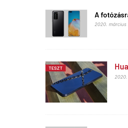
A fotózásr
2020. március 
Hua
TESZT
2020.