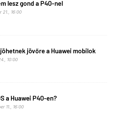
m lesz gond a P40-nel
 21., 16:00
 jöhetnek jövőre a Huawei mobilok
4., 10:00
S a Huawei P40-en?
r 11., 16:00