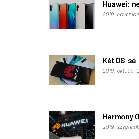
Huawei: ne
2019. november
Két OS-sel
2019. október 2
Harmony O
2019. szeptembe