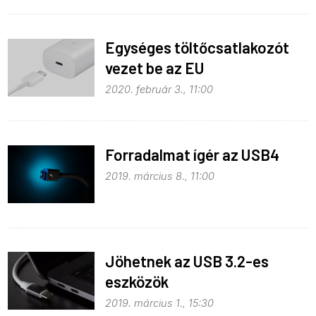
Egységes töltőcsatlakozót
vezet be az EU
2020. február 3., 11:00
Forradalmat ígér az USB4
2019. március 8., 11:00
Jöhetnek az USB 3.2-es
eszközök
2019. március 1., 15:30