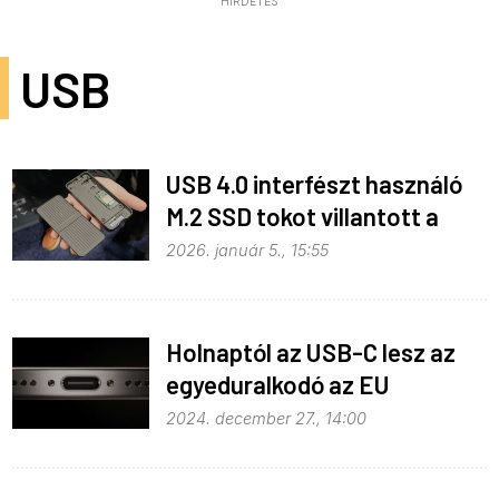
HIRDETÉS
USB
USB 4.0 interfészt használó
M.2 SSD tokot villantott a
Targus
2026. január 5., 15:55
Holnaptól az USB-C lesz az
egyeduralkodó az EU
területén
2024. december 27., 14:00