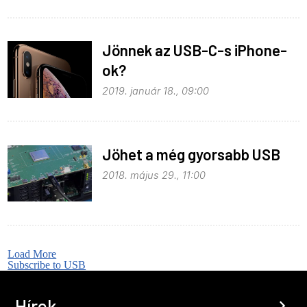
Jönnek az USB-C-s iPhone-
ok?
2019. január 18., 09:00
Jöhet a még gyorsabb USB
2018. május 29., 11:00
Load More
Subscribe to USB
Hírek
chevron_right