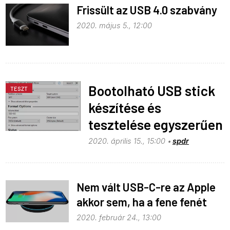
Frissült az USB 4.0 szabvány
2020. május 5., 12:00
Bootolható USB stick
TESZT
készítése és
tesztelése egyszerűen
2020. április 15., 15:00
spdr
Nem vált USB-C-re az Apple
akkor sem, ha a fene fenét
eszik?
2020. február 24., 13:00