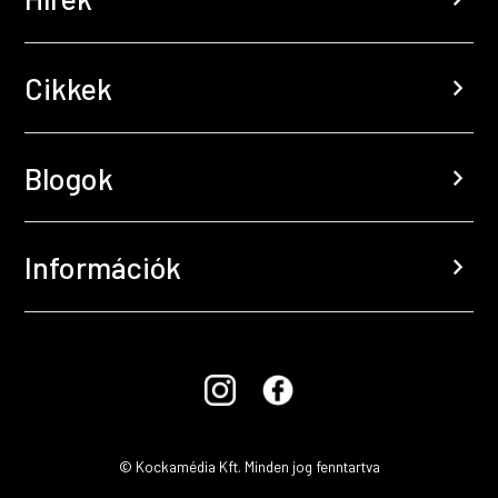
Cikkek
chevron_right
Blogok
chevron_right
Információk
chevron_right
© Kockamédia Kft. Minden jog fenntartva