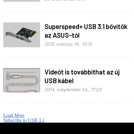
Superspeed+ USB 3.1 bővítők
az ASUS-tól
2015. március 19., 10:31
Videót is továbbíthat az új
USB kábel
2014. szeptember 24., 17:23
Load More
Subscribe to USB 3.1