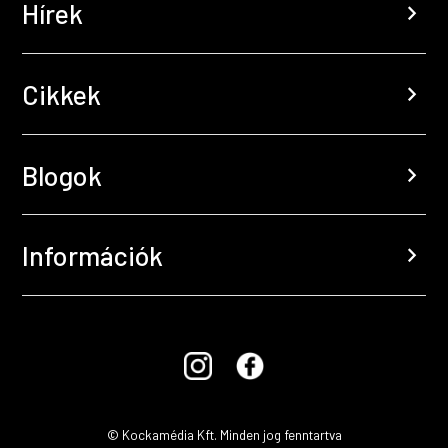
Hírek
chevron_right
Cikkek
chevron_right
Blogok
chevron_right
Információk
chevron_right
© Kockamédia Kft. Minden jog fenntartva