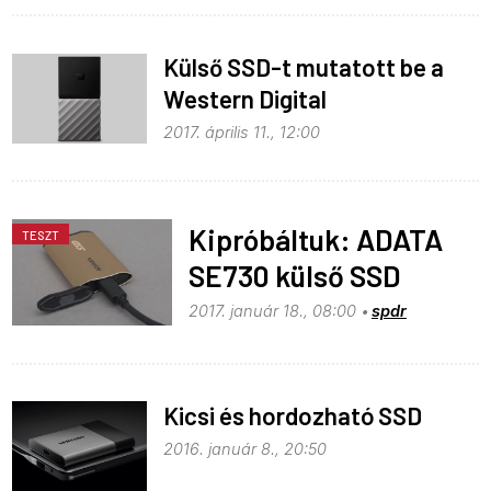
Külső SSD-t mutatott be a
Western Digital
2017. április 11., 12:00
Kipróbáltuk: ADATA
TESZT
SE730 külső SSD
2017. január 18., 08:00
spdr
Kicsi és hordozható SSD
2016. január 8., 20:50