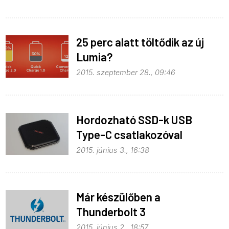
25 perc alatt töltődik az új
Lumia?
2015. szeptember 28., 09:46
Hordozható SSD-k USB
Type-C csatlakozóval
2015. június 3., 16:38
Már készülőben a
Thunderbolt 3
2015. június 2., 18:57