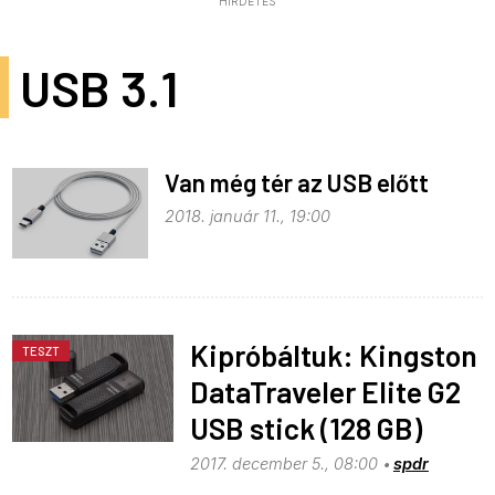
HIRDETÉS
USB 3.1
Van még tér az USB előtt
2018. január 11., 19:00
Kipróbáltuk: Kingston
TESZT
DataTraveler Elite G2
USB stick (128 GB)
2017. december 5., 08:00
spdr