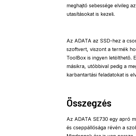
meghajtó sebessége elvileg a
utasításokat is kezeli.
Az ADATA az SSD-hez a csom
szoftvert, viszont a termék 
ToolBox is ingyen letölthető.
másikra, utóbbival pedig a meg
karbantartási feladatokat is e
Összegzés
Az ADATA SE730 egy apró mér
és cseppállósága révén a szo