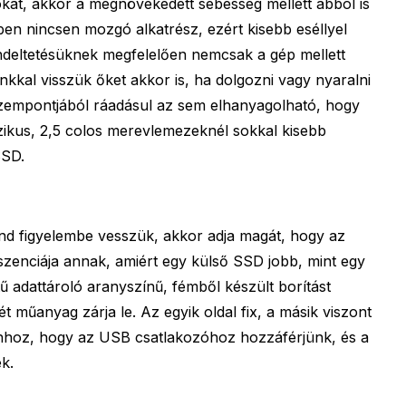
ókat, akkor a megnövekedett sebesség mellett abból is
en nincsen mozgó alkatrész, ezért kisebb eséllyel
deltetésüknek megfelelően nemcsak a gép mellett
kal visszük őket akkor is, ha dolgozni vagy nyaralni
empontjából ráadásul az sem elhanyagolható, hogy
szikus, 2,5 colos merevlemezeknél sokkal kisebb
SSD.
d figyelembe vesszük, akkor adja magát, hogy az
enciája annak, amiért egy külső SSD jobb, mint egy
 adattároló aranyszínű, fémből készült borítást
 műanyag zárja le. Az egyik oldal fix, a másik viszont
ni ahhoz, hogy az USB csatlakozóhoz hozzáférjünk, és a
ék.