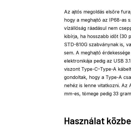
Az ajtós megoldás elsőre fura,
hogy a meghajtó az IP68-as sz
vízállóság ráadásul nem csepp
kibírja, ha hosszabb időt (30 p
STD-810G szabványnak is, va
sem. A meghajtó érdekessége 
elektronikája pedig az USB 3.
viszont Type-C–Type-A kábelt 
gondoltak, hogy a Type-A csa
nehéz is lenne vitatkozni. 
mm-es, tömege pedig 33 gra
Használat közb