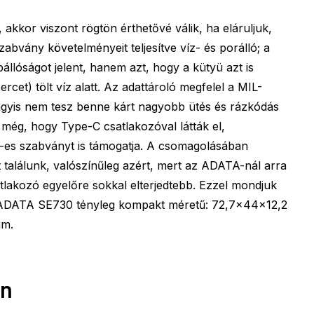
 akkor viszont rögtön érthetővé válik, ha eláruljuk,
abvány követelményeit teljesítve víz- és porálló; a
állóságot jelent, hanem azt, hogy a kütyü azt is
ercet) tölt víz alatt. Az adattároló megfelel a MIL-
gyis nem tesz benne kárt nagyobb ütés és rázkódás
még, hogy Type-C csatlakozóval látták el,
1-es szabványt is támogatja. A csomagolásában
találunk, valószínűleg azért, mert az ADATA-nál arra
tlakozó egyelőre sokkal elterjedtebb. Ezzel mondjuk
Az ADATA SE730 tényleg kompakt méretű: 72,7×44×12,2
mm.
en