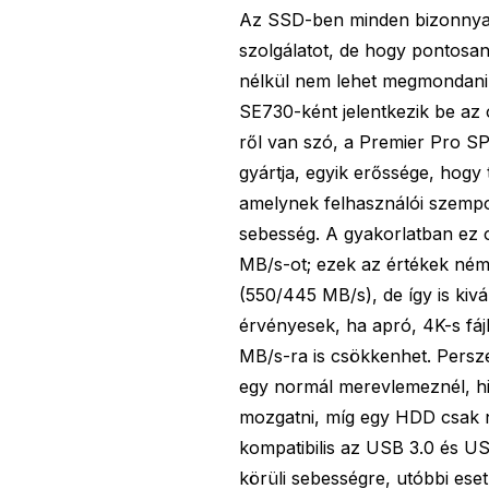
Az SSD-ben minden bizonnyal 
szolgálatot, de hogy pontosan 
nélkül nem lehet megmondani
SE730-ként jelentkezik be az 
ről van szó, a Premier Pro SP
gyártja, egyik erőssége, hogy
amelynek felhasználói szempon
sebesség. A gyakorlatban ez o
MB/s-ot; ezek az értékek ném
(550/445 MB/s), de így is kiv
érvényesek, ha apró, 4K-s fá
MB/s-ra is csökkenhet. Persz
egy normál merevlemeznél, hi
mozgatni, míg egy HDD csak n
kompatibilis az USB 3.0 és U
körüli sebességre, utóbbi ese