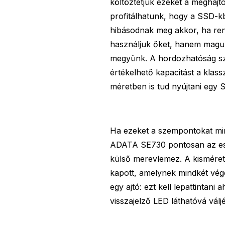
költöztetjük ezeket a meghajt
profitálhatunk, hogy a SSD-kb
hibásodnak meg akkor, ha ren
használjuk őket, hanem magunk
megyünk. A hordozhatóság sz
értékelhető kapacitást a klas
méretben is tud nyújtani egy 
Ha ezeket a szempontokat min
ADATA SE730 pontosan az esz
külső merevlemez. A kisméretű
kapott, amelynek mindkét végét
egy ajtó: ezt kell lepattinta
visszajelző LED láthatóvá válj