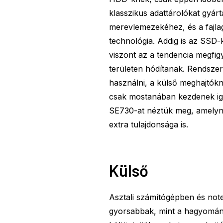
klasszikus adattárolókat gyár
merevlemezekéhez, és a fajlag
technológia. Addig is az SSD-
viszont az a tendencia megfig
területen hódítanak. Rendszer
használni, a külső meghajtókn
csak mostanában kezdenek iga
SE730-at néztük meg, amely
extra tulajdonsága is.
Külső
Asztali számítógépben és no
gyorsabbak, mint a hagyomán