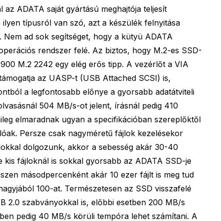
az ADATA saját gyártású meghajtója teljesít
ilyen típusról van szó, azt a készülék felnyitása
. Nem ad sok segítséget, hogy a kütyü ADATA
operációs rendszer felé. Az biztos, hogy M.2-es SSD-
900 M.2 2242 egy elég erős tipp. A vezérlőt a VIA
 támogatja az UASP-t (USB Attached SCSI) is,
tból a legfontosabb előnye a gyorsabb adatátviteli
lvasásnál 504 MB/s-ot jelent, írásnál pedig 410
ileg elmaradnak ugyan a specifikációban szereplőktől
álóak. Persze csak nagyméretű fájlok kezelésekor
jlokkal dolgozunk, akkor a sebesség akár 30-40
e kis fájloknál is sokkal gyorsabb az ADATA SSD-je
szen másodpercenként akár 10 ezer fájlt is meg tud
agyjából 100-at. Természetesen az SSD visszafelé
SB 2.0 szabványokkal is, előbbi esetben 200 MB/s
tben pedig 40 MB/s körüli tempóra lehet számítani. A