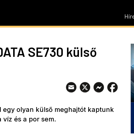
Hír
DATA SE730 külső
l egy olyan külső meghajtót kaptunk
 víz és a por sem.