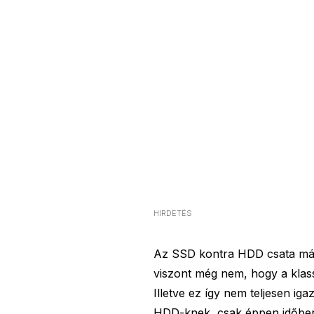
HIRDETÉS
Az SSD kontra HDD csata már 
viszont még nem, hogy a klas
Illetve ez így nem teljesen ig
HDD-knek, csak éppen időben 