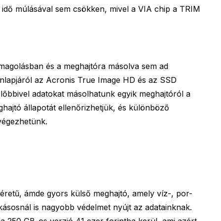
z idő múlásával sem csökken, mivel a VIA chip a TRIM
agolásban és a meghajtóra másolva sem ad
honlapjáról az Acronis True Image HD és az SSD
 Előbbivel adatokat másolhatunk egyik meghajtóról a
hajtó állapotát ellenőrizhetjük, és különböző
lvégezhetünk.
etű, ámde gyors külső meghajtó, amely víz-, por-
kásosnál is nagyobb védelmet nyújt az adatainknak.