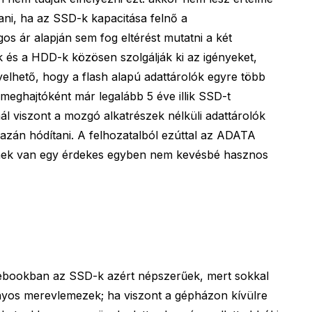
tani, ha az SSD-k kapacitása felnő a
os ár alapján sem fog eltérést mutatni a két
k és a HDD-k közösen szolgálják ki az igényeket,
yelhető, hogy a flash alapú adattárolók egyre több
meghajtóként már legalább 5 éve illik SSD-t
ál viszont a mozgó alkatrészek nélküli adattárolók
zán hódítani. A felhozatalból ezúttal az ADATA
nek van egy érdekes egyben nem kevésbé hasznos
tebookban az SSD-k azért népszerűek, mert sokkal
yos merevlemezek; ha viszont a gépházon kívülre