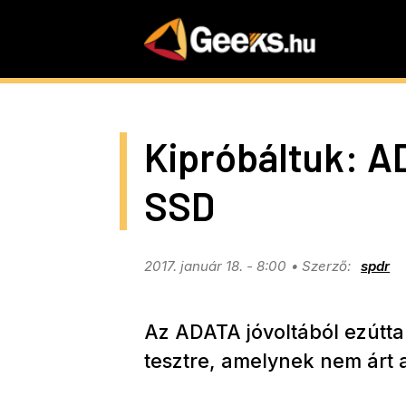
Skip
to
main
content
Kipróbáltuk: A
SSD
2017. január 18. - 8:00
spdr
Az ADATA jóvoltából ezútta
tesztre, amelynek nem árt a