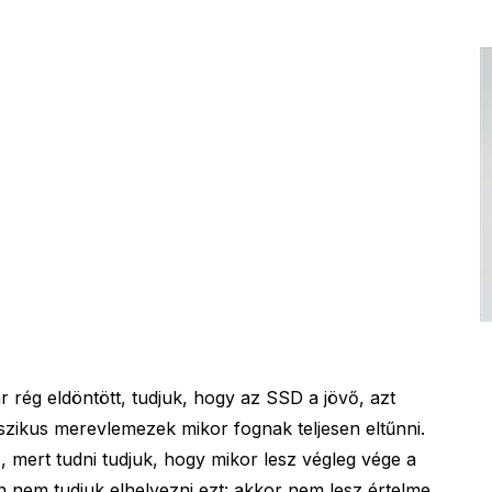
rég eldöntött, tudjuk, hogy az SSD a jövő, azt
szikus merevlemezek mikor fognak teljesen eltűnni.
az, mert tudni tudjuk, hogy mikor lesz végleg vége a
nem tudjuk elhelyezni ezt: akkor nem lesz értelme