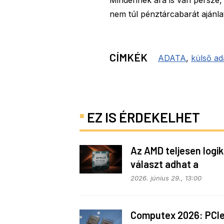
Mindennek ára is van persze, 
nem túl pénztárcabarát ajánla
CÍMKÉK
ADATA
,
külső ad
EZ IS ÉRDEKELHET
Az AMD teljesen logi
választ adhat a
memóriaválságra
2026. június 29., 13:00
Computex 2026: PCI