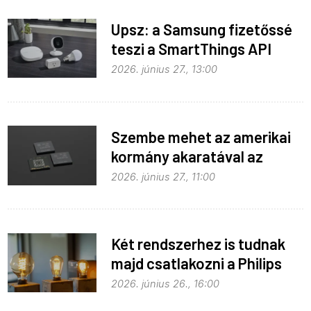
Upsz: a Samsung fizetőssé
teszi a SmartThings API
hozzáférést
2026. június 27., 13:00
Szembe mehet az amerikai
kormány akaratával az
Apple
2026. június 27., 11:00
Két rendszerhez is tudnak
majd csatlakozni a Philips
Hue égők
2026. június 26., 16:00