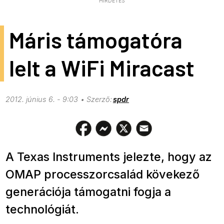
HIRDETÉS
Máris támogatóra
lelt a WiFi Miracast
2012. június 6. - 9:03
spdr
A Texas Instruments jelezte, hogy az
OMAP processzorcsalád kövekező
generációja támogatni fogja a
technológiát.