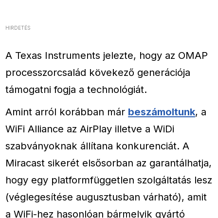
HIRDETÉS
A Texas Instruments jelezte, hogy az OMAP
processzorcsalád kövekező generációja
támogatni fogja a technológiát.
Amint arról korábban már
beszámoltunk
, a
WiFi Alliance az AirPlay illetve a WiDi
szabványoknak állítana konkurenciát. A
Miracast sikerét elsősorban az garantálhatja,
hogy egy platformfüggetlen szolgáltatás lesz
(véglegesítése augusztusban várható), amit
a WiFi-hez hasonlóan bármelyik gyártó