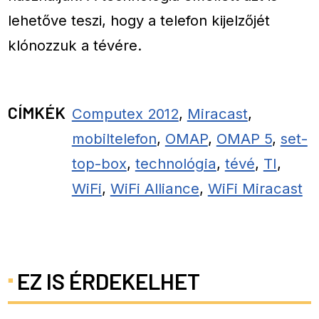
lehetőve teszi, hogy a telefon kijelzőjét
klónozzuk a tévére.
CÍMKÉK
Computex 2012
,
Miracast
,
mobiltelefon
,
OMAP
,
OMAP 5
,
set-
top-box
,
technológia
,
tévé
,
TI
,
WiFi
,
WiFi Alliance
,
WiFi Miracast
EZ IS ÉRDEKELHET