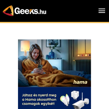
Skip
to
menu
main
content
Hírek
chevron_right
Cikkek
chevron_right
Blogok
chevron_right