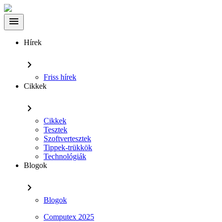
Skip
to
menu
main
content
Hírek
chevron_right
Friss hírek
Cikkek
chevron_right
Cikkek
Tesztek
Szoftvertesztek
Tippek-trükkök
Technológiák
Blogok
chevron_right
Blogok
Computex 2025