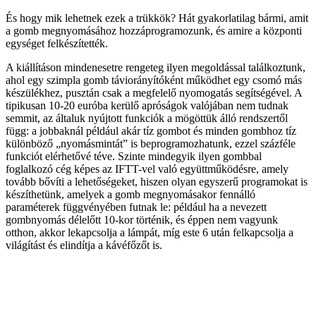
És hogy mik lehetnek ezek a trükkök? Hát gyakorlatilag bármi, amit
a gomb megnyomásához hozzáprogramozunk, és amire a központi
egységet felkészítették.
A kiállításon mindenesetre rengeteg ilyen megoldással találkoztunk,
ahol egy szimpla gomb táviorányítóként működhet egy csomó más
készülékhez, pusztán csak a megfelelő nyomogatás segítségével. A
tipikusan 10-20 euróba kerülő apróságok valójában nem tudnak
semmit, az általuk nyújtott funkciók a mögöttük álló rendszertől
függ: a jobbaknál például akár tíz gombot és minden gombhoz tíz
különböző „nyomásmintát” is beprogramozhatunk, ezzel százféle
funkciót elérhetővé téve. Szinte mindegyik ilyen gombbal
foglalkozó cég képes az IFTT-vel való együttműködésre, amely
tovább bővíti a lehetőségeket, hiszen olyan egyszerű programokat is
készíthetünk, amelyek a gomb megnyomásakor fennálló
paraméterek függvényében futnak le: például ha a nevezett
gombnyomás délelőtt 10-kor történik, és éppen nem vagyunk
otthon, akkor lekapcsolja a lámpát, míg este 6 után felkapcsolja a
világítást és elindítja a kávéfőzőt is.