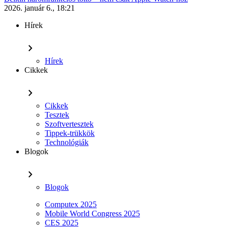
2026. január 6., 18:21
Hírek
chevron_right
Hírek
Cikkek
chevron_right
Cikkek
Tesztek
Szoftvertesztek
Tippek-trükkök
Technológiák
Blogok
chevron_right
Blogok
Computex 2025
Mobile World Congress 2025
CES 2025