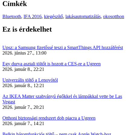
Címkék
Bluetooth
,
IFA 2016
,
kiegészítő
,
lakásautomatizálás
,
okosotthon
Ez is érdekelhet
Upsz: a Samsung fizetőssé teszi a SmartThings API hozzáférést
2026. június 27., 13:00
Egy durva asztali töltőt is hozott a CES-re a Ugreen
2026. január 8., 22:21
Univerzális töltő a Lenovótól
2026. január 8., 12:21
Az IKEA Matter szabványú égőkkel és lámpákkal vette be Las
Vegast
2026. január 7., 20:21
Otthoni biztonsági rendszert dob piacra a Ugreen
2026. január 7., 14:21
Belkin háromfunkciós töltő – nem csak Apple Watch-hoz