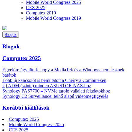
Mobile World Congress 2025
CES 2025
Computex 2019
Mobile World Congress 2019
Blogok
Blogok
Computex 2025
Egyelőre úgy tűnik, hogy a MediaTek és a Windows nem lesznek
barátok
Több új kapcsolót is bemutatott a Cherry a Computexen
Új ADM (szinte) minden ASUSTOR NAS-hoz
Synology PAS7700 – NVMe tároló vállalati feladatokhoz
Synology C2 Surveillance: felhő alapú videomegfigyelés
Korábbi kiállítások
Computex 2025
Mobile World Congress 2025
CES 2025