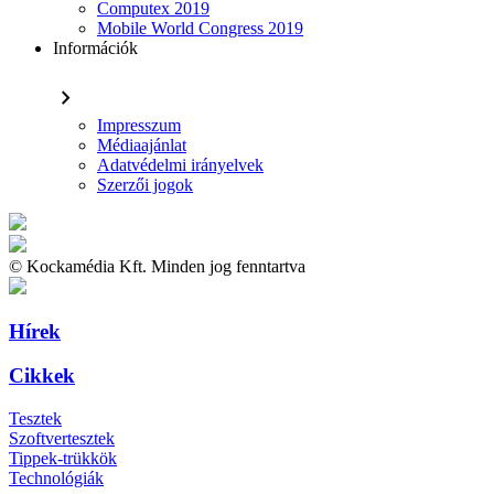
Computex 2019
Mobile World Congress 2019
Információk
chevron_right
Impresszum
Médiaajánlat
Adatvédelmi irányelvek
Szerzői jogok
© Kockamédia Kft. Minden jog fenntartva
Hírek
Cikkek
Tesztek
Szoftvertesztek
Tippek-trükkök
Technológiák