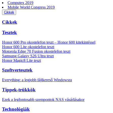
Computex 2019
Mobile World Congress 2019
Cikkek
Cikkek
Tesztek
Honor 600 Pro okostelefon teszt – Honor 600 kitekintéssel
Honor 600 Lite okostelefon teszt
Motorola Edge 70 Fusion okostelefon teszt
Samsung Galaxy S26 Ultra teszt
Honor Magic8 Lite teszt
Szoftvertesztek
Everything: a legjobb fájlkereső Windowsra
Tippek-trükkök
Ezek a legfontosabb szempontok NAS vásárlásakor
Technológiák