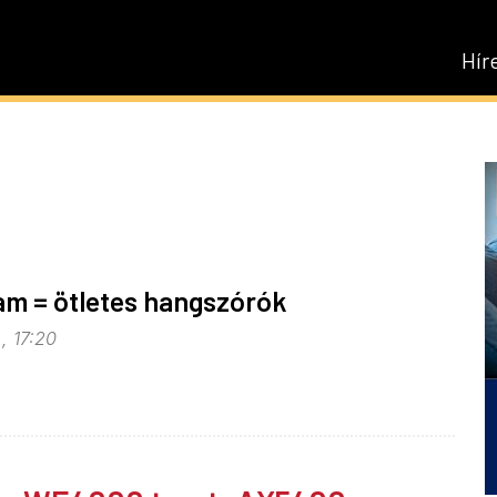
Hír
i.am = ötletes hangszórók
, 17:20