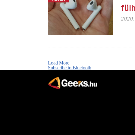
fül
2020.
Load More
Subscribe to Bluetooth