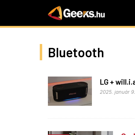
Skip
to
main
content
Bluetooth
LG + will.
2025. január 9.