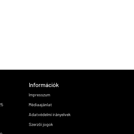
Információk
Impresszum
25
Médiaajánlat
Adatvédelmi irányelvek
Szerzői jogok