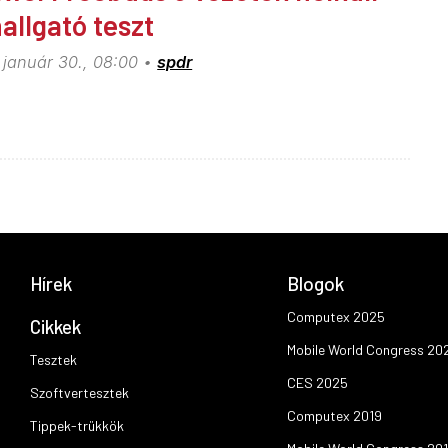
hallgató teszt
 január 30., 08:00
spdr
Hírek
Blogok
Computex 2025
Cikkek
Mobile World Congress 20
Tesztek
CES 2025
Szoftvertesztek
Computex 2019
Tippek-trükkök