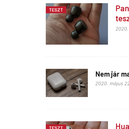
Pan
TESZT
tes
2020.
Nem jár ma
2020. május 22
Hua
TESZT