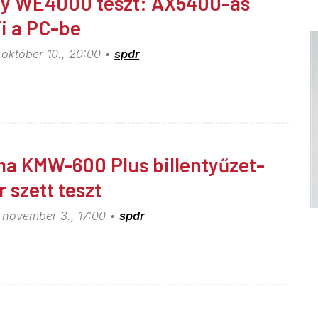
y WE4000 teszt: AX5400-as
i a PC-be
 október 10., 20:00
spdr
a KMW-600 Plus billentyűzet-
r szett teszt
 november 3., 17:00
spdr