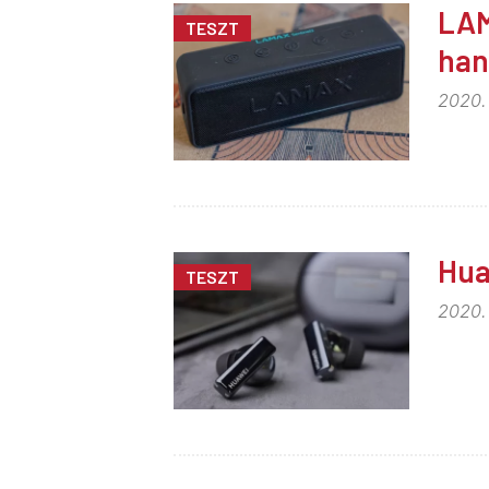
LAM
TESZT
han
2020.
Hua
TESZT
2020.