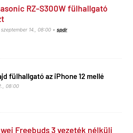
asonic RZ-S300W fülhallgató
zt
 szeptember 14., 08:00
spdr
jd fülhallgató az iPhone 12 mellé
., 08:00
wei Freebuds 3 vezeték nélküli