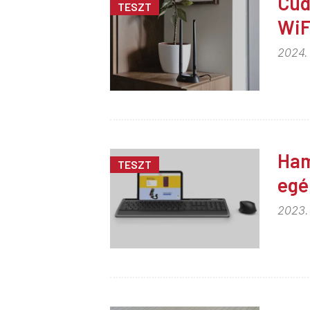
Cud
TESZT
WiF
2024.
Ham
TESZT
egé
2023.