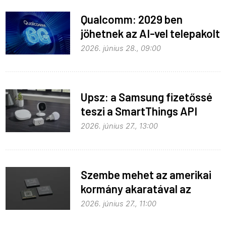
Qualcomm: 2029 ben
jöhetnek az AI-vel telepakolt
6G-s telefonok
2026. június 28., 09:00
Upsz: a Samsung fizetőssé
teszi a SmartThings API
hozzáférést
2026. június 27., 13:00
Szembe mehet az amerikai
kormány akaratával az
Apple
2026. június 27., 11:00