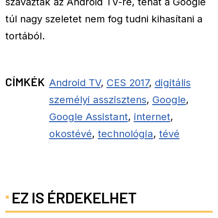
szavaztak az Android TV-re, tehát a Google
túl nagy szeletet nem fog tudni kihasítani a
tortából.
CÍMKÉK
Android TV
,
CES 2017
,
digitális
személyi asszisztens
,
Google
,
Google Assistant
,
internet
,
okostévé
,
technológia
,
tévé
EZ IS ÉRDEKELHET