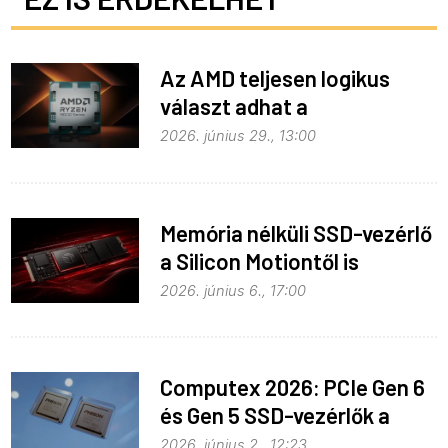
Az AMD teljesen logikus
választ adhat a
memóriaválságra
2026. június 29., 13:00
Memória nélküli SSD-vezérlő
a Silicon Motiontől is
2026. június 6., 17:00
Computex 2026: PCIe Gen 6
és Gen 5 SSD-vezérlők a
Phisontól
2026. június 2., 12:23