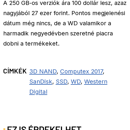
A 250 GB-os verziók ára 100 dollár lesz, azaz
nagyjából 27 ezer forint. Pontos megjelenési
dátum még nincs, de a WD valamikor a
harmadik negyedévben szeretné piacra
dobni a termékeket.
CÍMKÉK
3D NAND
,
Computex 2017
,
SanDisk
,
SSD
,
WD
,
Western
Digital
EZ IS ÉRDEKELHET