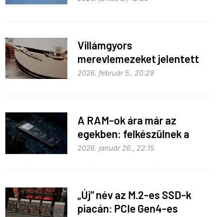
Villámgyors
merevlemezeket jelentett
be a Western Digital
2026. február 5., 20:29
A RAM-ok ára már az
egekben: felkészülnek a
SSD-k
2026. január 26., 22:15
„Új” név az M.2-es SSD-k
piacán: PCIe Gen4-es