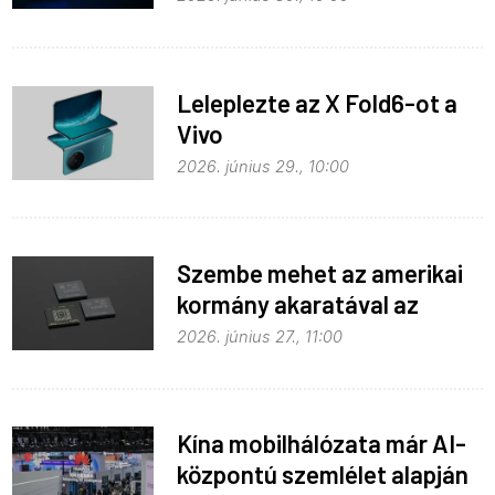
Leleplezte az X Fold6-ot a
Vivo
2026. június 29., 10:00
Szembe mehet az amerikai
kormány akaratával az
Apple
2026. június 27., 11:00
Kína mobilhálózata már AI-
központú szemlélet alapján