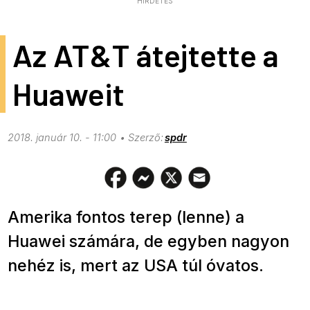
HIRDETÉS
Az AT&T átejtette a
Huaweit
2018. január 10. - 11:00
spdr
Amerika fontos terep (lenne) a
Huawei számára, de egyben nagyon
nehéz is, mert az USA túl óvatos.