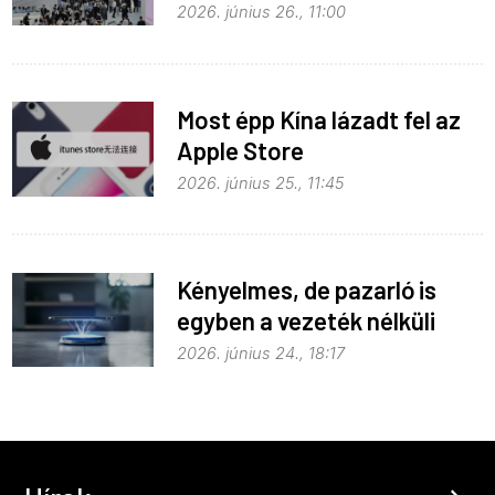
fejlődik
2026. június 26., 11:00
Most épp Kína lázadt fel az
Apple Store
monopolhelyzete ellen
2026. június 25., 11:45
Kényelmes, de pazarló is
egyben a vezeték nélküli
töltés
2026. június 24., 18:17