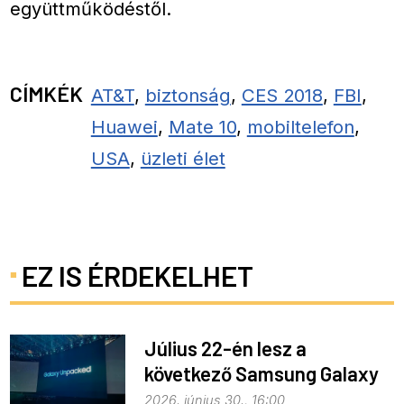
együttműködéstől.
CÍMKÉK
AT&T
,
biztonság
,
CES 2018
,
FBI
,
Huawei
,
Mate 10
,
mobiltelefon
,
USA
,
üzleti élet
EZ IS ÉRDEKELHET
Július 22-én lesz a
következő Samsung Galaxy
Unpacked – ez várható
2026. június 30., 16:00