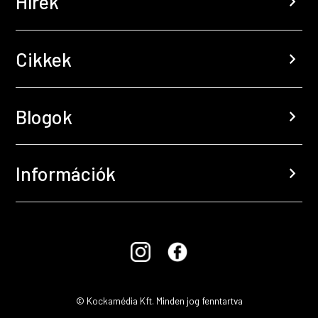
Hírek
chevron_right
Cikkek
chevron_right
Blogok
chevron_right
Információk
chevron_right
© Kockamédia Kft. Minden jog fenntartva