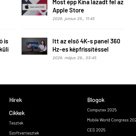
Most épp Kína lázadt fel az
Apple Store
monopolhelyzete ellen
2026. június 25., 11:45
 is
Itt az első 4K-s panel 360
küli
Hz-es képfrissítéssel
2026. május 29., 03:45
Hírek
Blogok
Computex 2025
Cikkek
Mobile World Congress 20
Tesztek
CES 2025
Szoftvertesztek