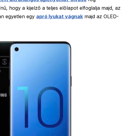
, hogy a kijelző a teljes előlapot elfoglalja majd, az
án egyetlen egy
apró lyukat vágnak
majd az OLED-