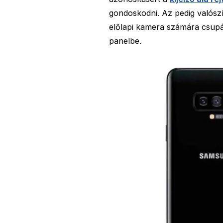
gondoskodni. Az pedig valószínű
előlapi kamera számára csup
panelbe.