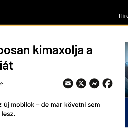
Hír
osan kimaxolja a
iát
dr
 új mobilok – de már követni sem
 lesz.