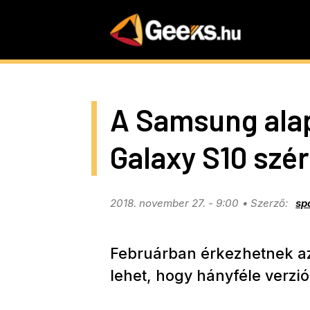
Skip
to
main
content
A Samsung alap
Galaxy S10 szér
2018. november 27. - 9:00
sp
Februárban érkezhetnek az
lehet, hogy hányféle verzió