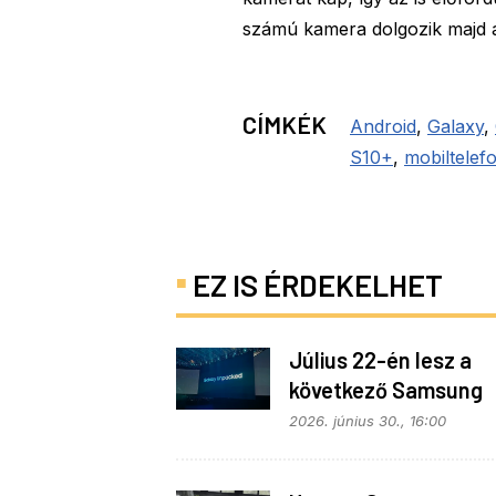
számú kamera dolgozik majd a
CÍMKÉK
Android
,
Galaxy
,
S10+
,
mobiltelef
EZ IS ÉRDEKELHET
Július 22-én lesz a
következő Samsung
Galaxy Unpacked – e
2026. június 30., 16:00
várható