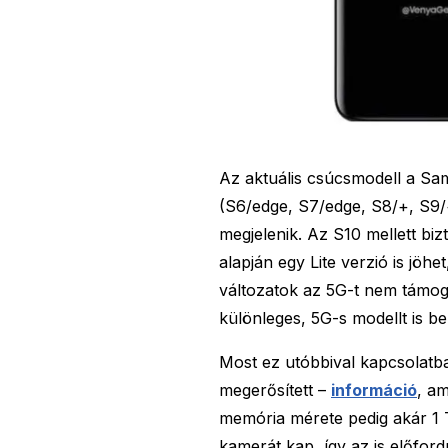
Az aktuális csúcsmodell a Sam
(S6/edge, S7/edge, S8/+, S9/+
megjelenik. Az S10 mellett bi
alapján egy Lite verzió is jöhe
változatok az 5G-t nem támog
különleges, 5G-s modellt is be
Most ez utóbbival kapcsolatb
megerősített –
információ
, a
memória mérete pedig akár 1 TB
kamerát kap, így az is előfor