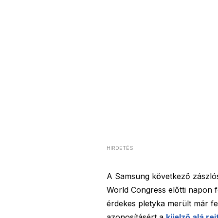
HIRDETÉS
A Samsung következő zászlósh
World Congress előtti napon 
érdekes pletyka merült már fel
azonosításért a
kijelző alá r