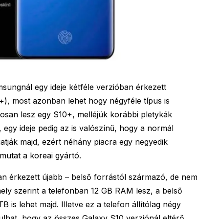
sungnál egy ideje kétféle verzióban érkezett
), most azonban lehet hogy négyféle típus is
ztosan lesz egy S10+, melléjük korábbi pletykák
t, egy ideje pedig az is valószínű, hogy a normál
atják majd, ezért néhány piacra egy negyedik
mutat a koreai gyártó.
an érkezett újabb – belső forrástól származó, de nem
mely szerint a telefonban 12 GB RAM lesz, a belső
 is lehet majd. Illetve ez a telefon állítólag négy
dulhat, hogy az összes Galaxy S10 verziónál eltérő