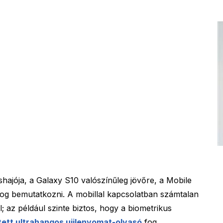
ajója, a Galaxy S10 valószínűleg jövőre, a Mobile
fog bemutatkozni. A mobillal kapcsolatban számtalan
; az például szinte biztos, hogy a biometrikus
ejtett ultrahangos ujjlenyomat-olvasó
fog