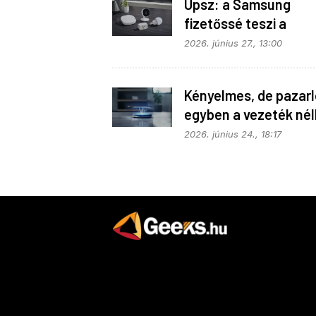
Upsz: a Samsung
fizetőssé teszi a
SmartThings API
2026. június 27., 13:00
hozzáférést
Kényelmes, de pazarló
egyben a vezeték nél
töltés
2026. június 24., 18:17