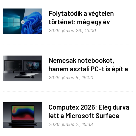
Folytatódik a végtelen
történet: még egy év
haladék a Windows 10-nek
2026. június 26., 13:00
Nemcsak notebookot,
hanem asztali PC-t is épít a
Microsoft az RTX Spark köré
2026. június 6., 16:00
Computex 2026: Elég durva
lett a Microsoft Surface
Laptop Ultra
2026. június 2., 15:33