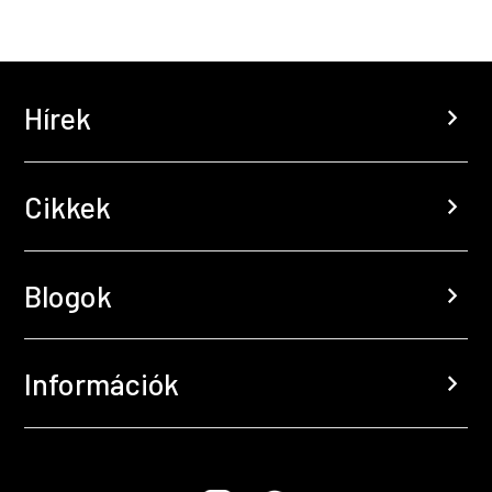
Hírek
chevron_right
Cikkek
chevron_right
Blogok
chevron_right
Információk
chevron_right