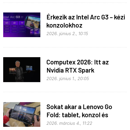
Érkezik az Intel Arc G3 – kézi
konzolokhoz
2026. június 2., 10:15
Computex 2026: Itt az
Nvidia RTX Spark
processzor
2026. június 1., 20:05
Sokat akar a Lenovo Go
Fold: tablet, konzol és
notebook egyben
2026. március 4., 11:22