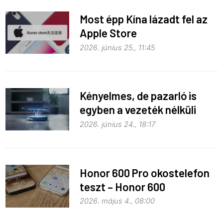
Most épp Kína lázadt fel az
Apple Store
monopolhelyzete ellen
2026. június 25., 11:45
Kényelmes, de pazarló is
egyben a vezeték nélküli
töltés
2026. június 24., 18:17
Honor 600 Pro okostelefon
teszt – Honor 600
kitekintéssel
2026. május 4., 08:00