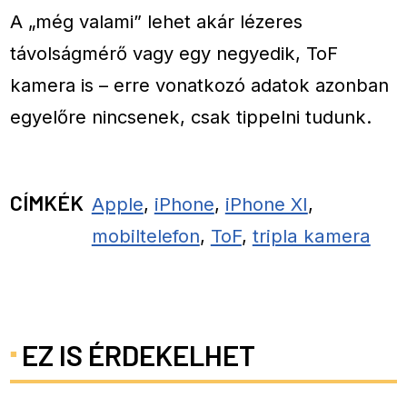
A „még valami” lehet akár lézeres
távolságmérő vagy egy negyedik, ToF
kamera is – erre vonatkozó adatok azonban
egyelőre nincsenek, csak tippelni tudunk.
CÍMKÉK
Apple
,
iPhone
,
iPhone XI
,
mobiltelefon
,
ToF
,
tripla kamera
EZ IS ÉRDEKELHET