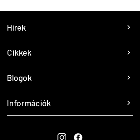
Hírek
chevron_right
Cikkek
chevron_right
Blogok
chevron_right
Információk
chevron_right