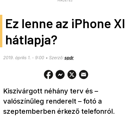
HIRDETÉS
Ez lenne az iPhone XI
hátlapja?
2019. április 1. - 9:00
spdr
Kiszivárgott néhány terv és –
valószínűleg renderelt – fotó a
szeptemberben érkező telefonról.