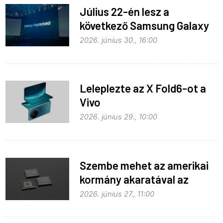
Július 22-én lesz a
következő Samsung Galaxy
Unpacked – ez várható
2026. június 30., 16:00
Leleplezte az X Fold6-ot a
Vivo
2026. június 29., 10:00
Szembe mehet az amerikai
kormány akaratával az
Apple
2026. június 27., 11:00