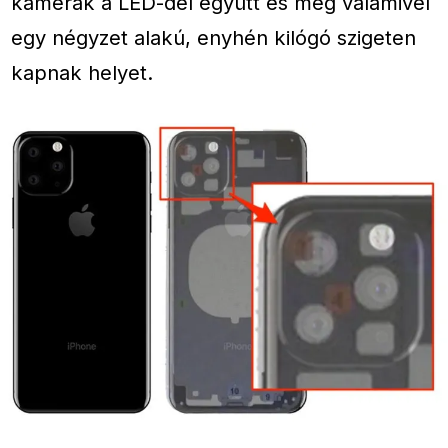
kamerák a LED-del együtt és még valamivel
egy négyzet alakú, enyhén kilógó szigeten
kapnak helyet.