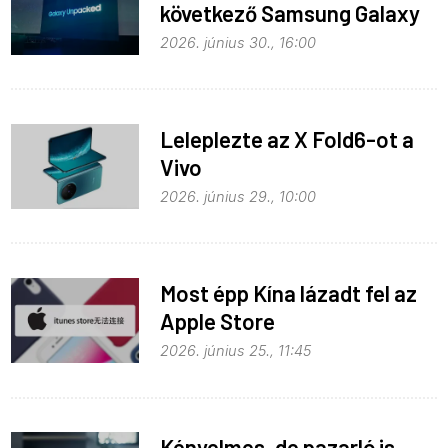
következő Samsung Galaxy
Unpacked – ez várható
2026. június 30., 16:00
Leleplezte az X Fold6-ot a
Vivo
2026. június 29., 10:00
Most épp Kína lázadt fel az
Apple Store
monopolhelyzete ellen
2026. június 25., 11:45
Kényelmes, de pazarló is