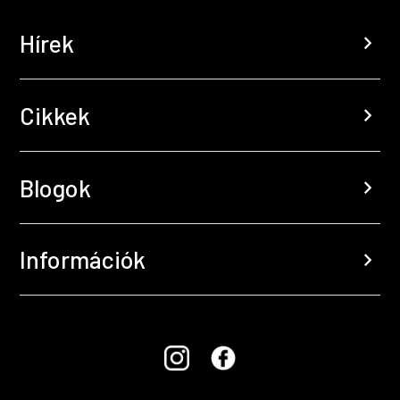
Hírek
chevron_right
Cikkek
chevron_right
Blogok
chevron_right
Információk
chevron_right