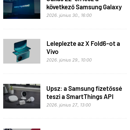
következő Samsung Galaxy
Unpacked – ez várható
2026. június 30., 16:00
Leleplezte az X Fold6-ot a
Vivo
2026. június 29., 10:00
Upsz: a Samsung fizetőssé
teszi a SmartThings API
hozzáférést
2026. június 27., 13:00