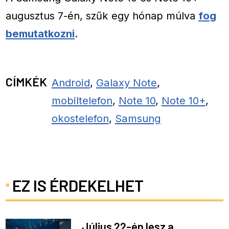
augusztus 7-én, szűk egy hónap múlva
fog
bemutatkozni
.
CÍMKÉK
Android
,
Galaxy Note
,
mobiltelefon
,
Note 10
,
Note 10+
,
okostelefon
,
Samsung
EZ IS ÉRDEKELHET
Július 22-én lesz a