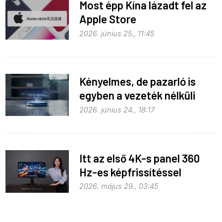
Most épp Kína lázadt fel az
Apple Store
monopolhelyzete ellen
2026. június 25., 11:45
Kényelmes, de pazarló is
egyben a vezeték nélküli
töltés
2026. június 24., 18:17
Itt az első 4K-s panel 360
Hz-es képfrissítéssel
2026. május 29., 03:45