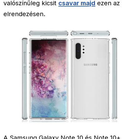
valószínűleg kicsit
csavar majd
ezen az
elrendezésen.
A Samsung Galaxy Note 10 és Note 10+