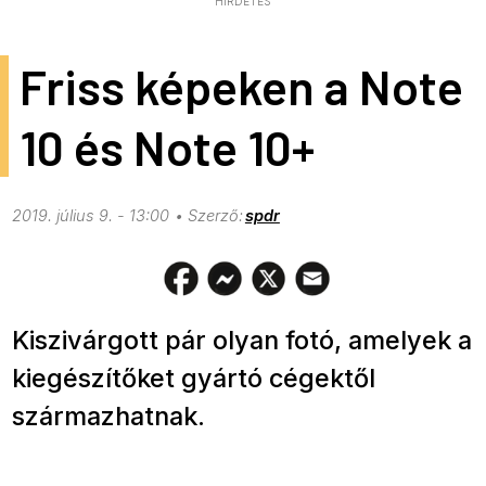
HIRDETÉS
Friss képeken a Note
10 és Note 10+
2019. július 9. - 13:00
spdr
Kiszivárgott pár olyan fotó, amelyek a
kiegészítőket gyártó cégektől
származhatnak.