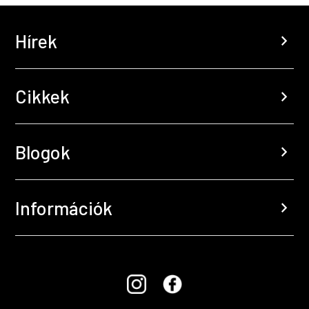
Hírek
chevron_right
Cikkek
chevron_right
Blogok
chevron_right
Információk
chevron_right