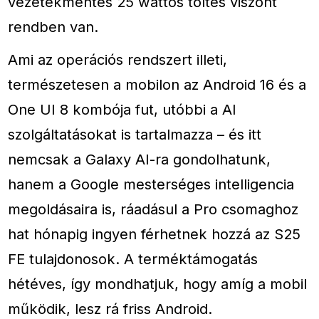
vezetékmentes 25 wattos töltés viszont
rendben van.
Ami az operációs rendszert illeti,
természetesen a mobilon az Android 16 és a
One UI 8 kombója fut, utóbbi a AI
szolgáltatásokat is tartalmazza – és itt
nemcsak a Galaxy AI-ra gondolhatunk,
hanem a Google mesterséges intelligencia
megoldásaira is, ráadásul a Pro csomaghoz
hat hónapig ingyen férhetnek hozzá az S25
FE tulajdonosok. A terméktámogatás
hétéves, így mondhatjuk, hogy amíg a mobil
működik, lesz rá friss Android.