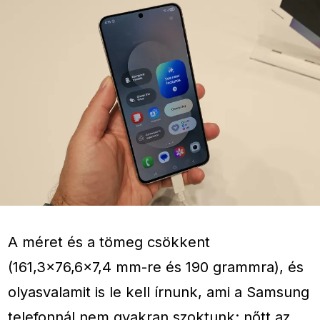
A méret és a tömeg csökkent
(161,3×76,6×7,4 mm-re és 190 grammra), és
olyasvalamit is le kell írnunk, ami a Samsung
telefonnál nem gyakran szoktunk: nőtt az