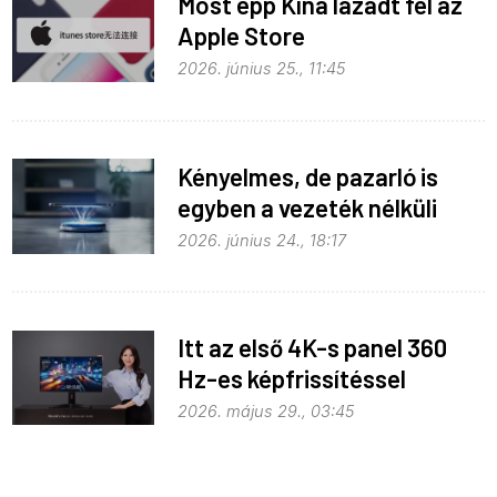
Most épp Kína lázadt fel az
Apple Store
monopolhelyzete ellen
2026. június 25., 11:45
Kényelmes, de pazarló is
egyben a vezeték nélküli
töltés
2026. június 24., 18:17
Itt az első 4K-s panel 360
Hz-es képfrissítéssel
2026. május 29., 03:45