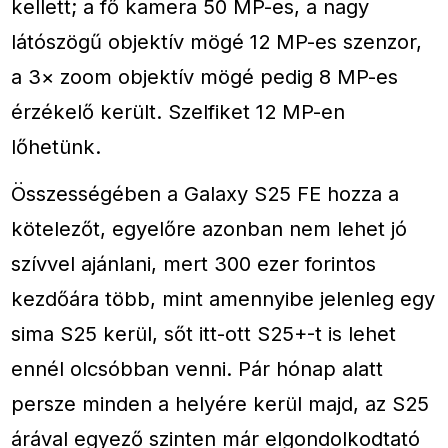
kellett; a fő kamera 50 MP-es, a nagy
látószögű objektív mögé 12 MP-es szenzor,
a 3× zoom objektív mögé pedig 8 MP-es
érzékelő került. Szelfiket 12 MP-en
lőhetünk.
Összességében a Galaxy S25 FE hozza a
kötelezőt, egyelőre azonban nem lehet jó
szívvel ajánlani, mert 300 ezer forintos
kezdőára több, mint amennyibe jelenleg egy
sima S25 kerül, sőt itt-ott S25+-t is lehet
ennél olcsóbban venni. Pár hónap alatt
persze minden a helyére kerül majd, az S25
árával egyező szinten már elgondolkodtató