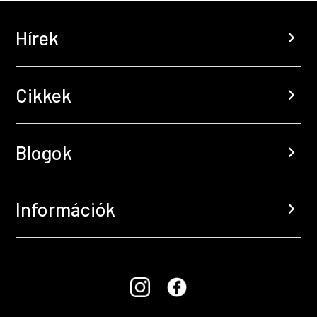
Hírek
chevron_right
Cikkek
chevron_right
Blogok
chevron_right
Információk
chevron_right