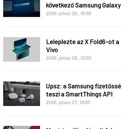
következő Samsung Galaxy
Unpacked – ez várható
2026. június 30., 16:00
Leleplezte az X Fold6-ot a
Vivo
2026. június 29., 10:00
Upsz: a Samsung fizetőssé
teszi a SmartThings API
hozzáférést
2026. június 27., 13:00