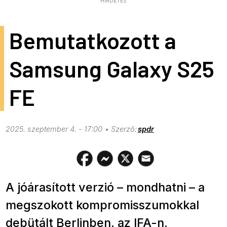
HIRDETÉS
Bemutatkozott a
Samsung Galaxy S25
FE
2025. szeptember 4. - 17:00
spdr
A jóárasított verzió – mondhatni – a
megszokott kompromisszumokkal
debütált Berlinben, az IFA-n.