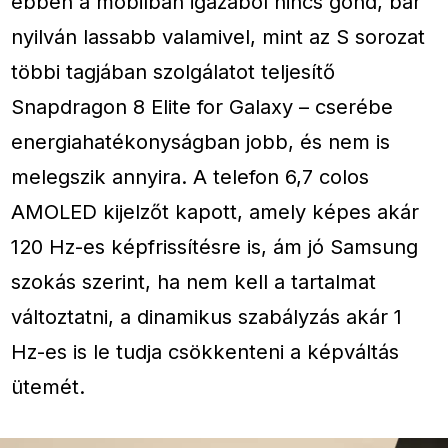
ebben a mobilban igazából nincs gond, bár
nyilván lassabb valamivel, mint az S sorozat
többi tagjában szolgálatot teljesítő
Snapdragon 8 Elite for Galaxy – cserébe
energiahatékonyságban jobb, és nem is
melegszik annyira. A telefon 6,7 colos
AMOLED kijelzőt kapott, amely képes akár
120 Hz-es képfrissítésre is, ám jó Samsung
szokás szerint, ha nem kell a tartalmat
változtatni, a dinamikus szabályzás akár 1
Hz-es is le tudja csökkenteni a képváltás
ütemét.