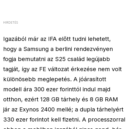
HIRDETÉS
Igazából már az IFA előtt tudni lehetett,
hogy a Samsung a berlini rendezvényen
fogja bemutatni az S25 család legújabb
tagját, így az FE változat érkezése nem volt
különösebb meglepetés. A jóárasított
modell ára 300 ezer forinttól indul majd
otthon, ezért 128 GB tárhely és 8 GB RAM
jár az Exynos 2400 mellé; a dupla tárhelyért
330 ezer forintot kell fizetni. A processzorral