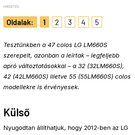
HIRDETÉS
1
2
3
4
5
Tesztünkben a 47 colos LG LM660S
szerepelt, azonban a leírtak – legfeljebb
apró változtatásokkal – a 32 (32LM660S),
42 (42LM660S) illetve 55 (55LM660S) colos
modellekre is érvényesek.
Külső
Nyugodtan állíthatjuk, hogy 2012-ben az LG