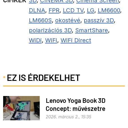
3D
,
CINEMA 3D
,
Cinema Screen
,
DLNA
,
FPR
,
LCD TV
,
LG
,
LM6600
,
LM660S
,
okostévé
,
passzív 3D
,
polarizációs 3D
,
SmartShare
,
WiDi
,
WiFi
,
WiFi Direct
EZ IS ÉRDEKELHET
Lenovo Yoga Book 3D
Concept: művészetre
fejlesztve
2026. március 2., 15:35