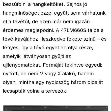
bezsúfolni a hangkeltőket. Sajnos jó
hangminőséget ezzel együtt sem várhatunk
el a tévétől, de ezen már nem igazán
érdemes meglepődni. A 47LM660S talpa a
tévé kávájához illeszkedve fekete színű – és
fényes, így a tévé egyetlen olya része,
amelyik látványosan gyűjti az
ujjlenyomatokat. Formáját tekintve egyedi;
nyitott, de nem V vagy X alakú, hanem
olyan, mintha egy nyolcszög három oldalát
lecsapták volna a tervezők.