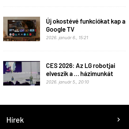
Új okostévé funkciókat kap a
Google TV
2026. január 6., 15:21
CES 2026: Az LG robotjai
elveszik a … házimunkát
2026. január 5., 20:10
Hírek
chevron_right