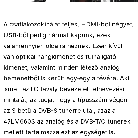
A csatlakozókínálat teljes, HDMI-ből négyet,
USB-ből pedig hármat kapunk, ezek
valamennyien oldalra néznek. Ezen kívül
van optikai hangkimenet és fülhallgató
kimenet, valamint minden létező analóg
bemenetből is került egy-egy a tévére. Aki
ismeri az LG tavaly bevezetett elnevezési
mintáját, az tudja, hogy a típusszám végén
az S betű a DVB-S tunerre utal, azaz a
47LM660S az analóg és a DVB-T/C tunerek
mellett tartalmazza ezt az egységet is.