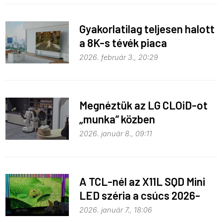
Gyakorlatilag teljesen halott
a 8K-s tévék piaca
2026. február 3., 20:29
Megnéztük az LG CLOiD-ot
„munka” közben
2026. január 8., 09:11
A TCL-nél az X11L SQD Mini
LED széria a csúcs 2026-
ban
2026. január 7., 18:06