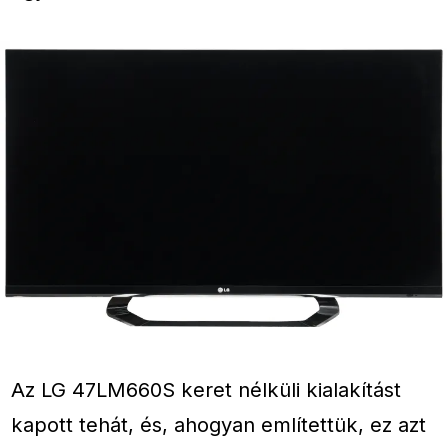
Az LG 47LM660S keret nélküli kialakítást
kapott tehát, és, ahogyan említettük, ez azt