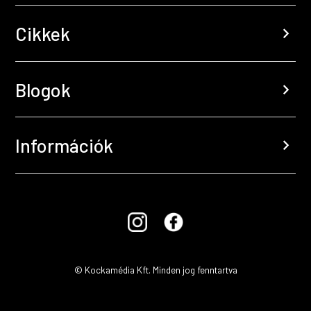
Cikkek
chevron_right
Blogok
chevron_right
Információk
chevron_right
© Kockamédia Kft. Minden jog fenntartva