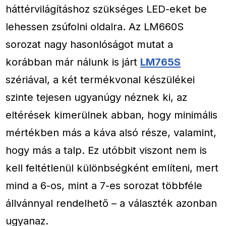
háttérvilágításhoz szükséges LED-eket be
lehessen zsúfolni oldalra. Az LM660S
sorozat nagy hasonlóságot mutat a
korábban már nálunk is járt
LM765S
szériával, a két termékvonal készülékei
szinte tejesen ugyanúgy néznek ki, az
eltérések kimerülnek abban, hogy minimális
mértékben más a káva alsó része, valamint,
hogy más a talp. Ez utóbbit viszont nem is
kell feltétlenül különbségként említeni, mert
mind a 6-os, mint a 7-es sorozat többféle
állvánnyal rendelhető – a választék azonban
ugyanaz.