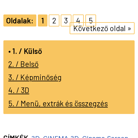
1
2
3
4
5
Következő oldal »
1. / Külső
2. / Belső
3. / Képminőség
4. / 3D
5. / Menü, extrák és összegzés
CÍMKÉK