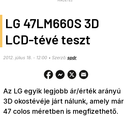
HIRDETÉS
LG 47LM660S 3D
LCD-tévé teszt
2012. július 18. - 12:00
spdr
Az LG egyik legjobb ár/érték arányú
3D okostévéje járt nálunk, amely már
47 colos méretben is megfizethető.