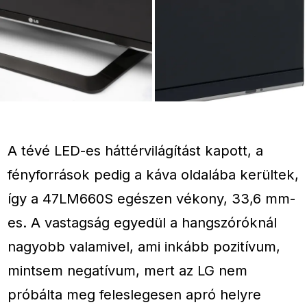
A tévé LED-es háttérvilágítást kapott, a
fényforrások pedig a káva oldalába kerültek,
így a 47LM660S egészen vékony, 33,6 mm-
es. A vastagság egyedül a hangszóróknál
nagyobb valamivel, ami inkább pozitívum,
mintsem negatívum, mert az LG nem
próbálta meg feleslegesen apró helyre