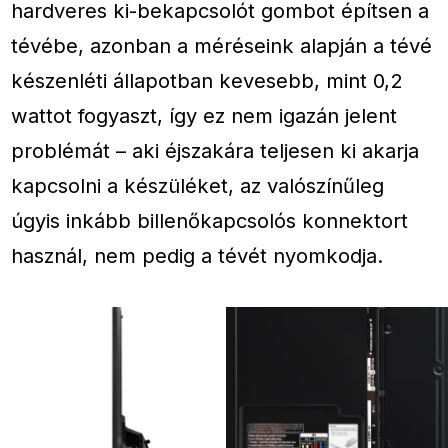
hardveres ki-bekapcsolót gombot építsen a
tévébe, azonban a méréseink alapján a tévé
készenléti állapotban kevesebb, mint 0,2
wattot fogyaszt, így ez nem igazán jelent
problémát – aki éjszakára teljesen ki akarja
kapcsolni a készüléket, az valószínűleg
úgyis inkább billenőkapcsolós konnektort
használ, nem pedig a tévét nyomkodja.