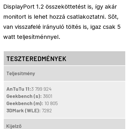
DisplayPort 1.2 összeköttetést is, így akár
monitort is lehet hozzá csatlakoztatni. Sőt,
van visszafelé irányuló töltés is, igaz csak 5
watt teljesítménnyel.
TESZTEREDMÉNYEK
Teljesítmény
AnTuTu 11:
3 799 924
Geekbench (s):
3601
Geekbench (m):
10 805
3DMark (WLE):
7282
Kijelző