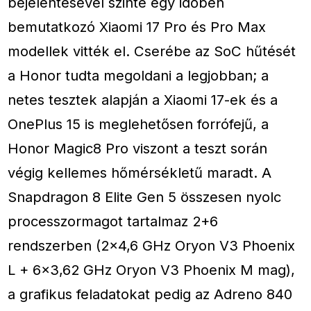
bejelentésével szinte egy időben
bemutatkozó Xiaomi 17 Pro és Pro Max
modellek vitték el. Cserébe az SoC hűtését
a Honor tudta megoldani a legjobban; a
netes tesztek alapján a Xiaomi 17-ek és a
OnePlus 15 is meglehetősen forrófejű, a
Honor Magic8 Pro viszont a teszt során
végig kellemes hőmérsékletű maradt. A
Snapdragon 8 Elite Gen 5 összesen nyolc
processzormagot tartalmaz 2+6
rendszerben (2×4,6 GHz Oryon V3 Phoenix
L + 6×3,62 GHz Oryon V3 Phoenix M mag),
a grafikus feladatokat pedig az Adreno 840