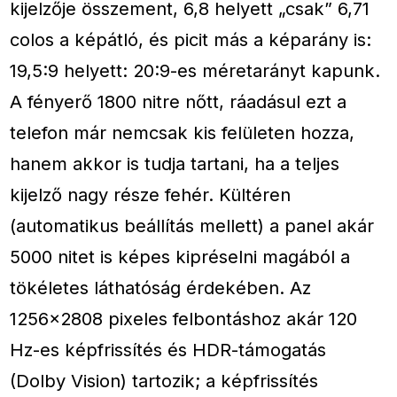
kijelzője összement, 6,8 helyett „csak” 6,71
colos a képátló, és picit más a képarány is:
19,5:9 helyett: 20:9-es méretarányt kapunk.
A fényerő 1800 nitre nőtt, ráadásul ezt a
telefon már nemcsak kis felületen hozza,
hanem akkor is tudja tartani, ha a teljes
kijelző nagy része fehér. Kültéren
(automatikus beállítás mellett) a panel akár
5000 nitet is képes kipréselni magából a
tökéletes láthatóság érdekében. Az
1256×2808 pixeles felbontáshoz akár 120
Hz-es képfrissítés és HDR-támogatás
(Dolby Vision) tartozik; a képfrissítés