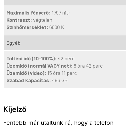
Maximális fényerő:
1797 nit;
Kontraszt:
végtelen
Színhőmérséklet:
6600 K
Egyéb
Töltési idő (10-100%):
42 perc
Üzemidő (normál VAGY net):
8 óra 42 perc
Üzemidő (video):
15 óra 11 perc
Szabad kapacitás:
483 GB
Kijelző
Fentebb már utaltunk rá, hogy a telefon