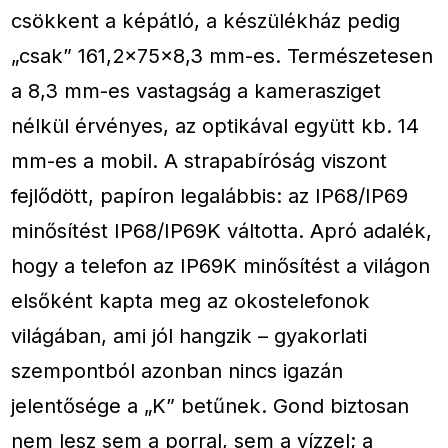
csökkent a képátló, a készülékház pedig
„csak” 161,2×75×8,3 mm-es. Természetesen
a 8,3 mm-es vastagság a kamerasziget
nélkül érvényes, az optikával együtt kb. 14
mm-es a mobil. A strapabíróság viszont
fejlődött, papíron legalábbis: az IP68/IP69
minősítést IP68/IP69K váltotta. Apró adalék,
hogy a telefon az IP69K minősítést a világon
elsőként kapta meg az okostelefonok
világában, ami jól hangzik – gyakorlati
szempontból azonban nincs igazán
jelentősége a „K” betűnek. Gond biztosan
nem lesz sem a porral, sem a vízzel; a