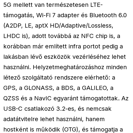
5G mellett van természetesen LTE-
támogatás, Wi-Fi 7 adapter és Bluetooth 6.0
(A2DP, LE, aptX HD/Adaptive/Lossless,
LHDC is), adott továbbá az NFC chip is, a
korábban már említett infra portot pedig a
lakásban lévő eszközök vezérléséhez lehet
használni. Helyzetmeghatározáshoz minden
létező szolgáltató rendszere elérhető: a
GPS, a GLONASS, a BDS, a GALILEO, a
QZSS és a NavIC egyaránt támogatottak. Az
USB-C csatlakozó 3.2-es, és nemcsak
adatátvitelre lehet használni, hanem
hostként is működik (OTG), és támogatja a