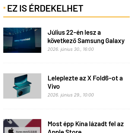
EZ IS ÉRDEKELHET
Július 22-én lesz a
következő Samsung Galaxy
Unpacked – ez várható
2026. június 30., 16:00
Leleplezte az X Fold6-ot a
Vivo
2026. június 29., 10:00
Most épp Kína lázadt fel az
Apple Store