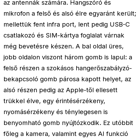
az antennák számára. Hangszóró és
mikrofon a felső és alsó élre egyaránt került;
mellettük fent infra port, lent pedig USB-C
csatlakozó és SIM-kártya foglalat várnak
még bevetésre készen. A bal oldal üres,
jobb oldalon viszont három gomb is lapul: a
felső részen a szokásos hangerőszabályzó-
bekapcsoló gomb párosa kapott helyet, az
alsó részen pedig az Apple-től ellesett
trükkel élve, egy érintésérzékeny,
nyomásérzékeny és ténylegesen is
benyomható gomb nyújtózkodik. Ez utóbbit
főleg a kamera, valamint egyes AI funkció