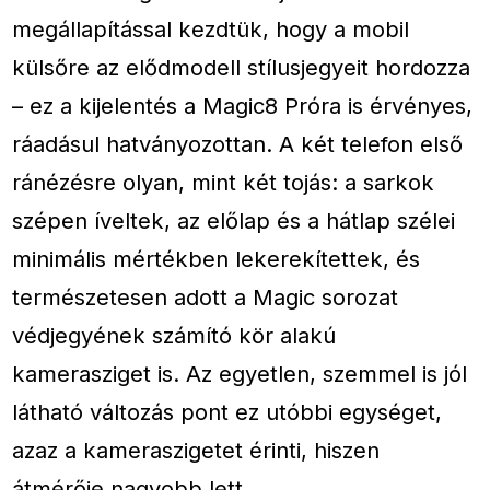
megállapítással kezdtük, hogy a mobil
külsőre az elődmodell stílusjegyeit hordozza
– ez a kijelentés a Magic8 Próra is érvényes,
ráadásul hatványozottan. A két telefon első
ránézésre olyan, mint két tojás: a sarkok
szépen íveltek, az előlap és a hátlap szélei
minimális mértékben lekerekítettek, és
természetesen adott a Magic sorozat
védjegyének számító kör alakú
kamerasziget is. Az egyetlen, szemmel is jól
látható változás pont ez utóbbi egységet,
azaz a kameraszigetet érinti, hiszen
átmérője nagyobb lett.