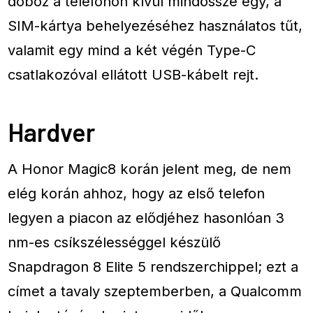
doboz a telefonon kívül mindössze egy, a
SIM-kártya behelyezéséhez használatos tűt,
valamit egy mind a két végén Type-C
csatlakozóval ellátott USB-kábelt rejt.
Hardver
A Honor Magic8 korán jelent meg, de nem
elég korán ahhoz, hogy az első telefon
legyen a piacon az elődjéhez hasonlóan 3
nm-es csíkszélességgel készülő
Snapdragon 8 Elite 5 rendszerchippel; ezt a
címet a tavaly szeptemberben, a Qualcomm