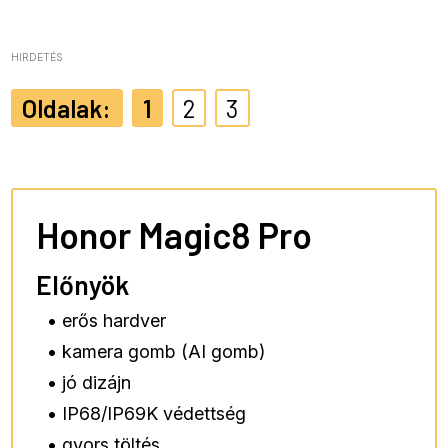
HIRDETÉS
1
2
3
Honor Magic8 Pro
Előnyök
• erős hardver
• kamera gomb (AI gomb)
• jó dizájn
• IP68/IP69K védettség
• gyors töltés