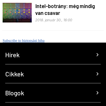
Intel-botrány: még mindig
van csavar
2018. január 30., 16:00
Subscribe to biztonsági hiba
Hírek
chevron_right
Cikkek
chevron_right
Blogok
chevron_right