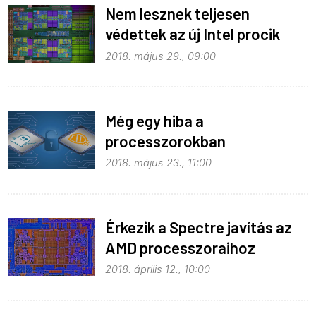
Nem lesznek teljesen
védettek az új Intel procik
sem
2018. május 29., 09:00
Még egy hiba a
processzorokban
2018. május 23., 11:00
Érkezik a Spectre javítás az
AMD processzoraihoz
2018. április 12., 10:00