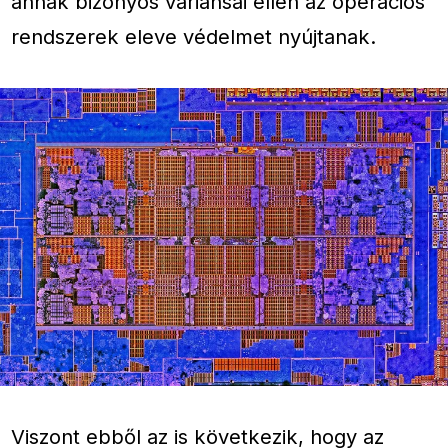
annak bizonyos variánsai ellen az operációs
rendszerek eleve védelmet nyújtanak.
Viszont ebből az is következik, hogy az