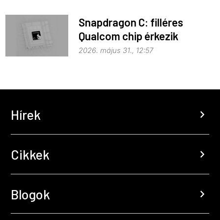
Snapdragon C: filléres
Qualcom chip érkezik
Widowshoz
2026. május 31., 12:57
Hírek
chevron_right
Cikkek
chevron_right
Blogok
chevron_right