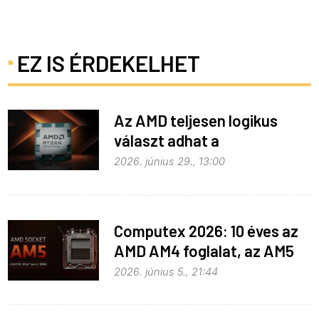
EZ IS ÉRDEKELHET
Az AMD teljesen logikus
választ adhat a
memóriaválságra
2026. június 29., 13:00
Computex 2026: 10 éves az
AMD AM4 foglalat, az AM5
pedig még három évig
2026. június 5., 21:44
biztosan marad