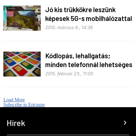
Jó kis trükkökre leszünk
képesek 5G-s mobilhálózattal
2015. március 6., 14:36
Kódlopás, lehallgatás;
minden telefonnál lehetséges
2015. február 23., 11:00
Load More
Subscribe to Ericsson
Hírek
chevron_right