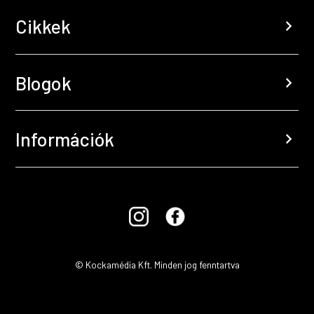
Cikkek
chevron_right
Blogok
chevron_right
Információk
chevron_right
© Kockamédia Kft. Minden jog fenntartva