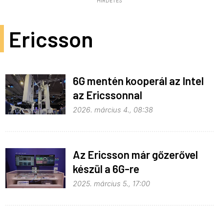
HIRDETÉS
Ericsson
6G mentén kooperál az Intel
az Ericssonnal
2026. március 4., 08:38
Az Ericsson már gőzerővel
készül a 6G-re
2025. március 5., 17:00