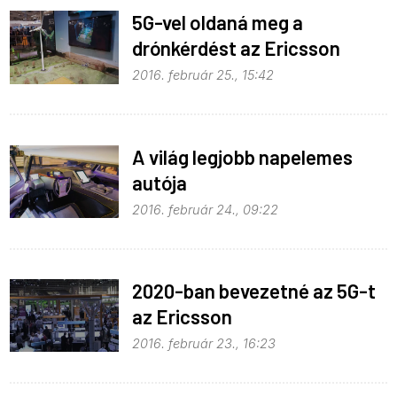
5G-vel oldaná meg a
drónkérdést az Ericsson
2016. február 25., 15:42
A világ legjobb napelemes
autója
2016. február 24., 09:22
2020-ban bevezetné az 5G-t
az Ericsson
2016. február 23., 16:23