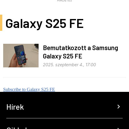
HIRDETÉS
Galaxy S25 FE
Bemutatkozott a Samsung
Galaxy S25 FE
2025. szeptember 4., 17:00
Subscribe to Galaxy S25 FE
Hírek
chevron_right