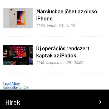
Márciusban jöhet az olcsó
iPhone
2020. január 23., 14:00
Új operációs rendszert
kaptak az iPadok
2019. szeptember 25., 00:00
Load More
Subscribe to iOS
Hírek
chevron_right