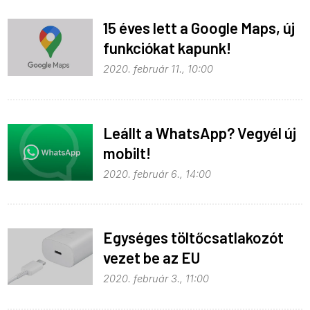
15 éves lett a Google Maps, új
funkciókat kapunk!
2020. február 11., 10:00
Leállt a WhatsApp? Vegyél új
mobilt!
2020. február 6., 14:00
Egységes töltőcsatlakozót
vezet be az EU
2020. február 3., 11:00