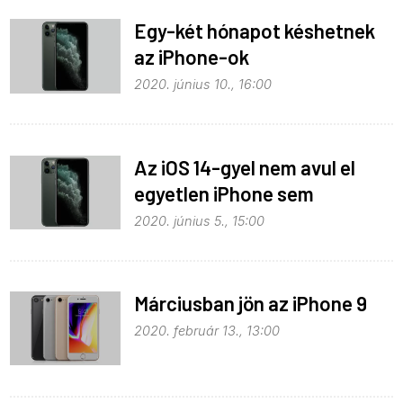
Egy-két hónapot késhetnek
az iPhone-ok
2020. június 10., 16:00
Az iOS 14-gyel nem avul el
egyetlen iPhone sem
2020. június 5., 15:00
Márciusban jön az iPhone 9
2020. február 13., 13:00