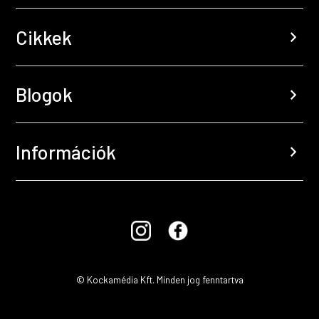
Cikkek
chevron_right
Blogok
chevron_right
Információk
chevron_right
© Kockamédia Kft. Minden jog fenntartva