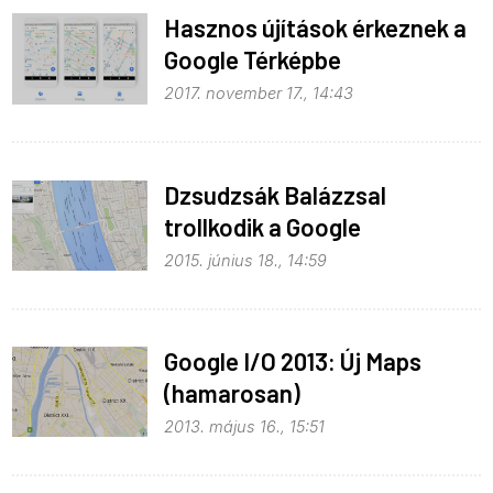
Hasznos újítások érkeznek a
Google Térképbe
2017. november 17., 14:43
Dzsudzsák Balázzsal
trollkodik a Google
2015. június 18., 14:59
Google I/O 2013: Új Maps
(hamarosan)
2013. május 16., 15:51