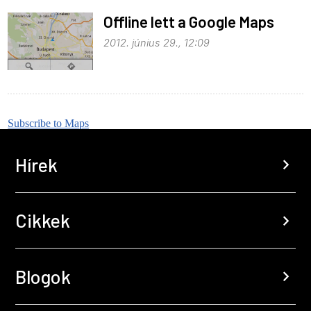
Offline lett a Google Maps
2012. június 29., 12:09
Subscribe to Maps
Hírek
chevron_right
Cikkek
chevron_right
Blogok
chevron_right