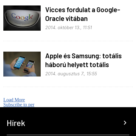
Vicces fordulat a Google-
Oracle vitában
2014. október 13., 11:51
Apple és Samsung: totális
háború helyett totális
kiegyezés
2014. augusztus 7., 15:55
Load More
Subscribe to per
Hírek
chevron_right