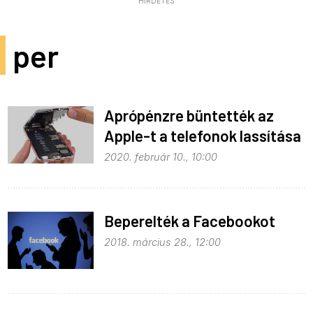
HIRDETÉS
per
Aprópénzre büntették az
Apple-t a telefonok lassítása
miatt
2020. február 10., 10:00
Beperelték a Facebookot
2018. március 28., 12:00