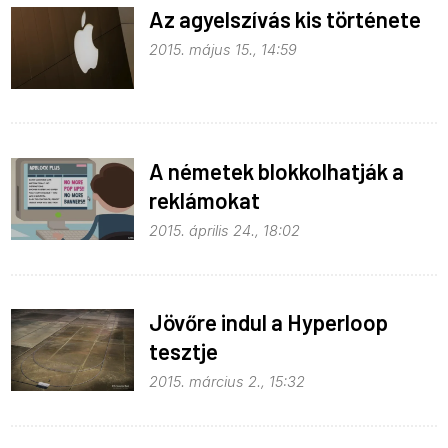
Az agyelszívás kis története
2015. május 15., 14:59
A németek blokkolhatják a
reklámokat
2015. április 24., 18:02
Jövőre indul a Hyperloop
tesztje
2015. március 2., 15:32