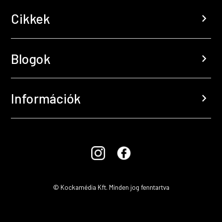
Cikkek
chevron_right
Blogok
chevron_right
Információk
chevron_right
© Kockamédia Kft. Minden jog fenntartva