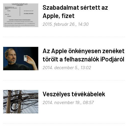
Szabadalmat sértett az
Apple, fizet
2015. február 26., 14:30
Az Apple önkényesen zenéket
törölt a felhasználók iPodjáról
2014. december 5., 13:02
Veszélyes tévékábelek
2014. november 19., 08:57