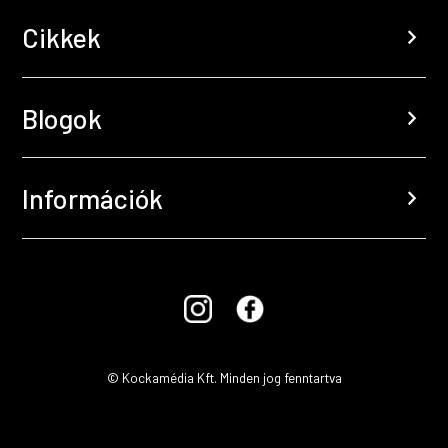
Cikkek
chevron_right
Blogok
chevron_right
Információk
chevron_right
© Kockamédia Kft. Minden jog fenntartva