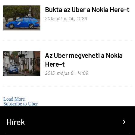
Bukta az Uber a Nokia Here-t
2015. július 14., 11:26
Az Uber megveheti a Nokia
Here-t
2015. május 8., 14:09
Load More
Subscribe to Uber
Hírek
chevron_right