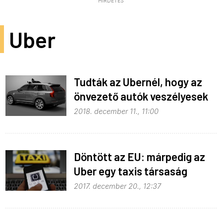
HIRDETÉS
Uber
Tudták az Ubernél, hogy az
önvezető autók veszélyesek
2018. december 11., 11:00
Döntött az EU: márpedig az
Uber egy taxis társaság
2017. december 20., 12:37