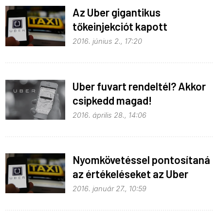
Az Uber gigantikus
tőkeinjekciót kapott
2016. június 2., 17:20
Uber fuvart rendeltél? Akkor
csipkedd magad!
2016. április 28., 14:06
Nyomkövetéssel pontosítaná
az értékeléseket az Uber
2016. január 27., 10:59