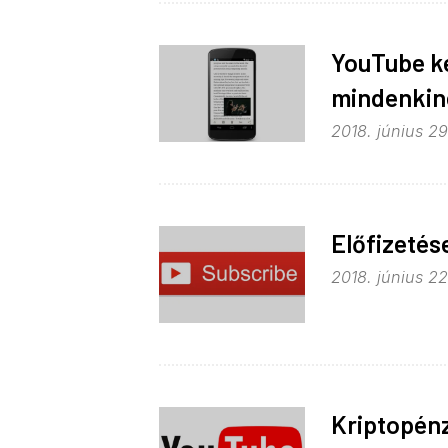
YouTube k
mindenkin
2018. június 29
Előfizetés
2018. június 22
Kriptopén