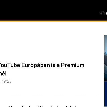
Hír
 YouTube Európában is a Premium
nél
, 19:25