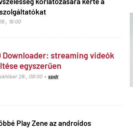
vszélesség korlátozására kérte a
szolgáltatókat
19., 16:00
 Downloader: streaming videók
öltése egyszerűen
 október 28., 08:00
spdr
öbbé Play Zene az androidos