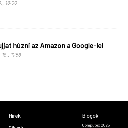
., 13:00
jjat húzni az Amazon a Google-lel
18., 11:58
Hírek
Blogok
Computex 2025
Cikkek