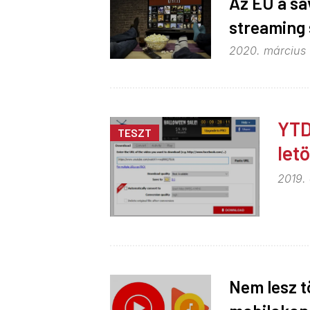
Az EU a sá
streaming 
2020. március 
YTD
TESZT
let
2019.
Nem lesz t