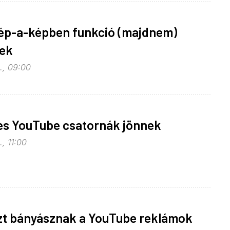
ép-a-képben funkció (majdnem)
ek
., 09:00
es YouTube csatornák jönnek
., 11:00
zt bányásznak a YouTube reklámok