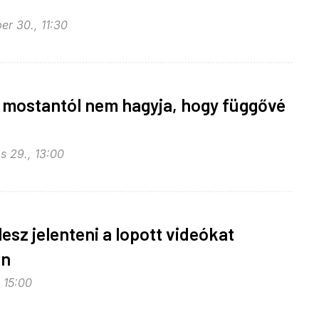
er 30., 11:30
 mostantól nem hagyja, hogy függővé
s 29., 13:00
esz jelenteni a lopott videókat
on
, 15:00