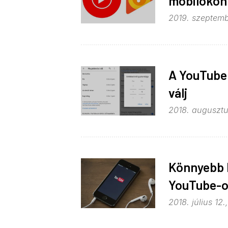
mobilokon
2019. szeptemb
A YouTube
válj
2018. augusztu
Könnyebb l
YouTube-
2018. július 12.