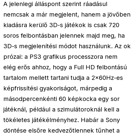
A jelenlegi álláspont szerint ráadásul
nemcsak a már megjelent, hanem a jövőben
kiadásra kerülő 3D-s játékok is csak 720
soros felbontásban jelennek majd meg, ha
3D-s megjelenítési módot használunk. Az ok
prózai: a PS3 grafikus processzora nem
elég erős ahhoz, hogy a Full HD felbontású
tartalom mellett tartani tudja a 2×60Hz-es
képfrissítési gyakoriságot, márpedig a
másodpercenkénti 60 képkocka egy sor
játéknál, például a szimulátoroknál kell a
tökéletes játékélményhez. Habár a Sony
döntése elsőre kedvezőtlennek tűnhet a