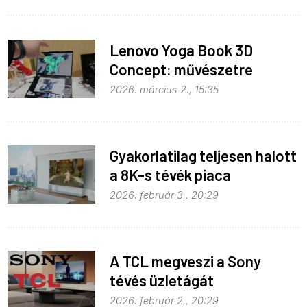
Lenovo Yoga Book 3D
Concept: művészetre
fejlesztve
2026. március 2., 15:35
Gyakorlatilag teljesen halott
a 8K-s tévék piaca
2026. február 3., 20:29
A TCL megveszi a Sony
tévés üzletágát
2026. február 2., 20:29