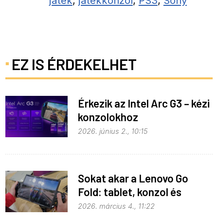
játék
,
játékkonzol
,
PS3
,
Sony
EZ IS ÉRDEKELHET
Érkezik az Intel Arc G3 – kézi
konzolokhoz
2026. június 2., 10:15
Sokat akar a Lenovo Go
Fold: tablet, konzol és
notebook egyben
2026. március 4., 11:22