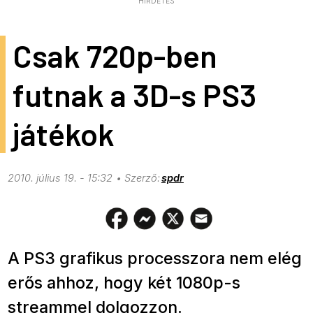
HIRDETÉS
Csak 720p-ben
futnak a 3D-s PS3
játékok
2010. július 19. - 15:32
spdr
A PS3 grafikus processzora nem elég
erős ahhoz, hogy két 1080p-s
streammel dolgozzon.