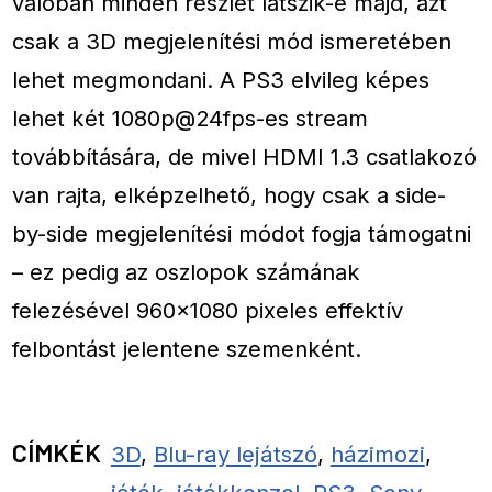
valóban minden részlet látszik-e majd, azt
csak a 3D megjelenítési mód ismeretében
lehet megmondani. A PS3 elvileg képes
lehet két 1080p@24fps-es stream
továbbítására, de mivel HDMI 1.3 csatlakozó
van rajta, elképzelhető, hogy csak a side-
by-side megjelenítési módot fogja támogatni
– ez pedig az oszlopok számának
felezésével 960×1080 pixeles effektív
felbontást jelentene szemenként.
CÍMKÉK
3D
,
Blu-ray lejátszó
,
házimozi
,