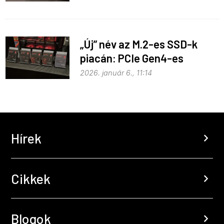
„Új” név az M.2-es SSD-k
piacán: PCIe Gen4-es
meghajtókkal jelentkezett a
2026. január 6., 11:14
SanDisk
Hírek
chevron_right
Cikkek
chevron_right
Blogok
chevron_right