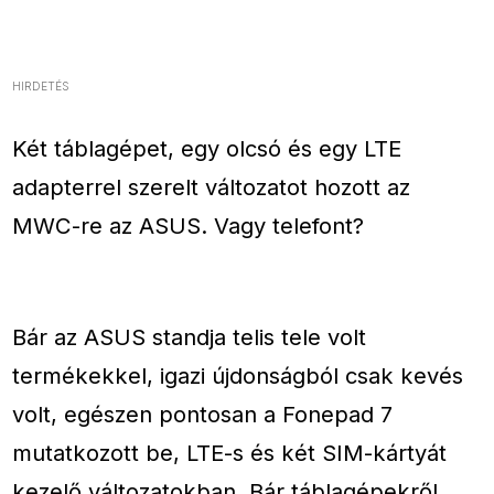
HIRDETÉS
Két táblagépet, egy olcsó és egy LTE
adapterrel szerelt változatot hozott az
MWC-re az ASUS. Vagy telefont?
Bár az ASUS standja telis tele volt
termékekkel, igazi újdonságból csak kevés
volt, egészen pontosan a Fonepad 7
mutatkozott be, LTE-s és két SIM-kártyát
kezelő változatokban. Bár táblagépekről