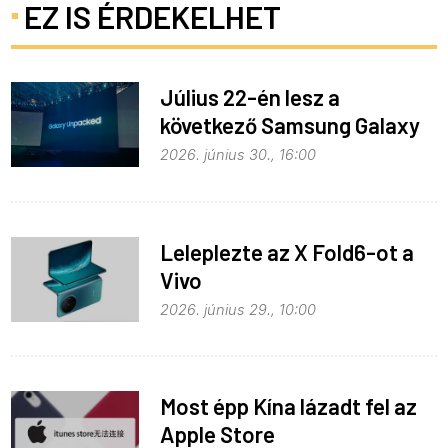
EZ IS ÉRDEKELHET
Július 22-én lesz a
következő Samsung Galaxy
Unpacked – ez várható
2026. június 30., 16:00
Leleplezte az X Fold6-ot a
Vivo
2026. június 29., 10:00
Most épp Kína lázadt fel az
Apple Store