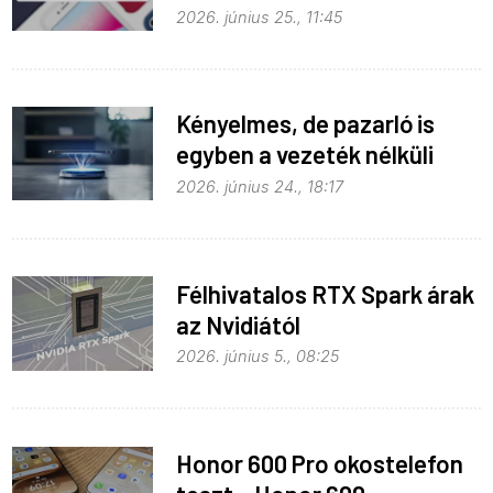
monopolhelyzete ellen
2026. június 25., 11:45
Kényelmes, de pazarló is
egyben a vezeték nélküli
töltés
2026. június 24., 18:17
Félhivatalos RTX Spark árak
az Nvidiától
2026. június 5., 08:25
Honor 600 Pro okostelefon