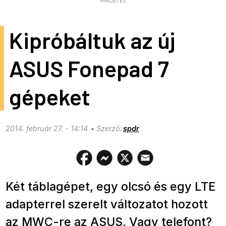
HIRDETÉS
Kipróbáltuk az új
ASUS Fonepad 7
gépeket
2014. február 27. - 14:14
spdr
Két táblagépet, egy olcsó és egy LTE
adapterrel szerelt változatot hozott
az MWC-re az ASUS. Vagy telefont?