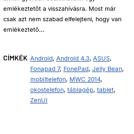
emlékeztetőt a visszahívásra. Most már
csak azt nem szabad elfelejteni, hogy van
emlékeztető…
CÍMKÉK
Android
,
Android 4.3
,
ASUS
,
Fonapad 7
,
FonePad
,
Jelly Bean
,
mobiltelefon
,
MWC 2014
,
okostelefon
,
táblagép
,
tablet
,
ZenUI