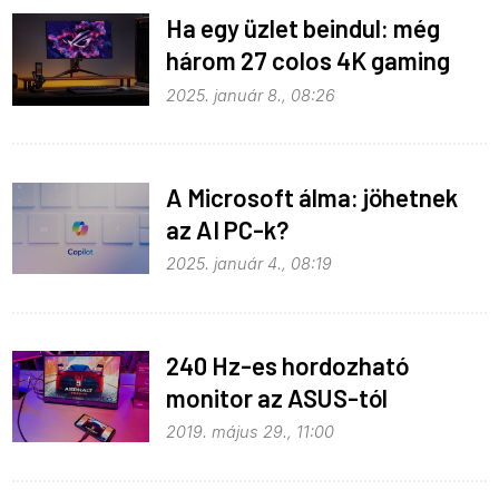
Ha egy üzlet beindul: még
három 27 colos 4K gaming
OLED monitor érkezett
2025. január 8., 08:26
A Microsoft álma: jöhetnek
az AI PC-k?
2025. január 4., 08:19
240 Hz-es hordozható
monitor az ASUS-tól
2019. május 29., 11:00