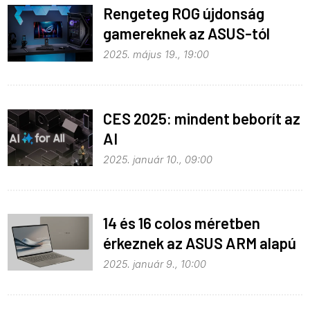
Rengeteg ROG újdonság
gamereknek az ASUS-tól
2025. május 19., 19:00
CES 2025: mindent beborít az
AI
2025. január 10., 09:00
14 és 16 colos méretben
érkeznek az ASUS ARM alapú
notebookjai
2025. január 9., 10:00