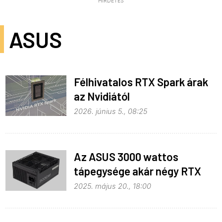
HIRDETÉS
ASUS
Félhivatalos RTX Spark árak
az Nvidiától
2026. június 5., 08:25
Az ASUS 3000 wattos
tápegysége akár négy RTX
5090-et is meghajt
2025. május 20., 18:00