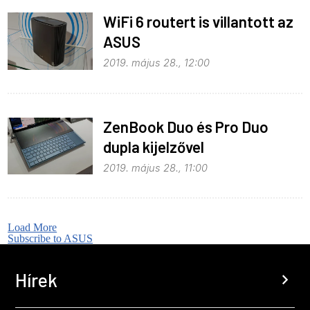
WiFi 6 routert is villantott az
ASUS
2019. május 28., 12:00
ZenBook Duo és Pro Duo
dupla kijelzővel
2019. május 28., 11:00
Load More
Subscribe to ASUS
Hírek
chevron_right