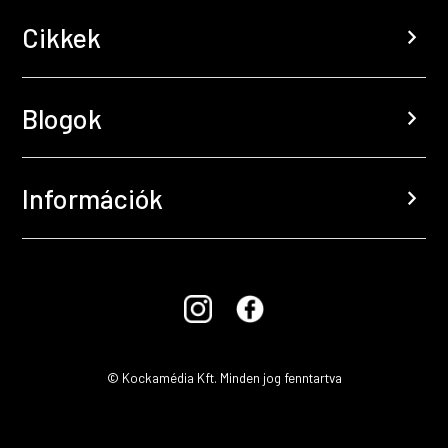
Cikkek
chevron_right
Blogok
chevron_right
Információk
chevron_right
© Kockamédia Kft. Minden jog fenntartva