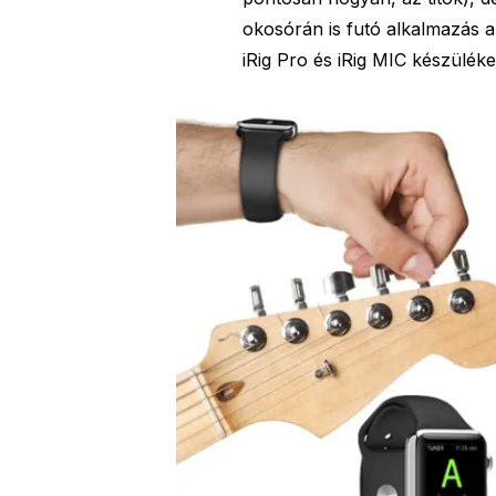
okosórán is futó alkalmazás a
iRig Pro és iRig MIC készüléke