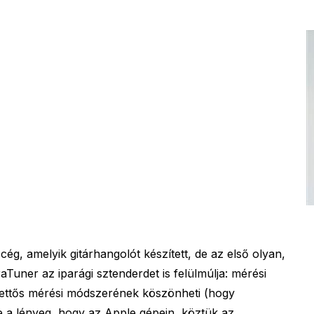
ég, amelyik gitárhangolót készített, de az első olyan,
Tuner az iparági sztenderdet is felülmúlja: mérési
ettős mérési módszerének köszönheti (hogy
e a lényeg, hogy az Apple gépein, köztük az