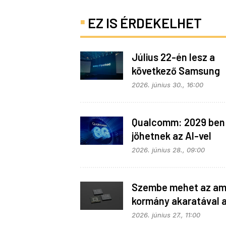
EZ IS ÉRDEKELHET
Július 22-én lesz a
következő Samsung
Galaxy Unpacked – e
2026. június 30., 16:00
várható
Qualcomm: 2029 ben
jöhetnek az AI-vel
telepakolt 6G-s tele
2026. június 28., 09:00
Szembe mehet az ame
kormány akaratával 
Apple
2026. június 27., 11:00