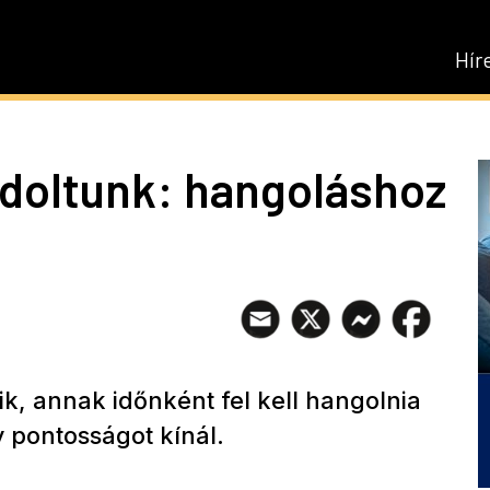
Hír
doltunk: hangoláshoz
k, annak időnként fel kell hangolnia
y pontosságot kínál.