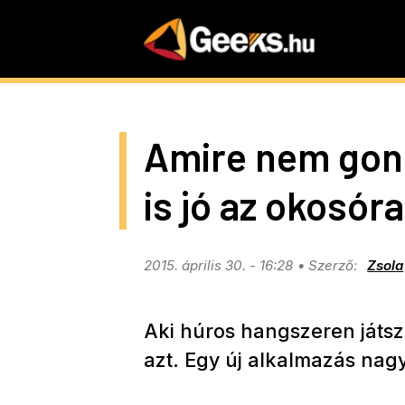
Skip
to
main
content
Amire nem gon
is jó az okosóra
2015. április 30. - 16:28
Zsola
Aki húros hangszeren játszi
azt. Egy új alkalmazás nag