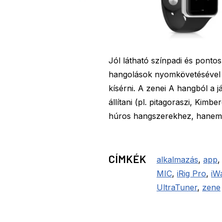
Jól látható színpadi és pont
hangolások nyomkövetésével m
kísérni. A zenei A hangból a j
állítani (pl. pitagoraszi, Kim
húros hangszerekhez, hanem 
CÍMKÉK
alkalmazás
,
app
MIC
,
iRig Pro
,
iW
UltraTuner
,
zene