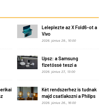
Leleplezte az X Fold6-ot a
Vivo
z
2026. június 29., 10:00
Upsz: a Samsung
fizetőssé teszi a
fonok
SmartThings API
2026. június 27., 13:00
hozzáférést
rikai
Két rendszerhez is tudnak
az
majd csatlakozni a Philips
Hue égők
2026. június 26., 16:00