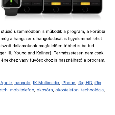
os stúdió üzemmódban is működik a program, a korábbi
ég a hangszer elhangolódását is figyelemmel lehet
átszott dallamoknak megfelelően többet is be tud
berger III, Young and Kellner). Természetesen nem csak
énekhez vagy fúvósokhoz is használható a program.
,
Apple
,
hangoló
,
IK Multimedia
,
iPhone
,
iRig HD
,
iRig
atch
,
mobiltelefon
,
okosóra
,
okostelefon
,
technológia
,