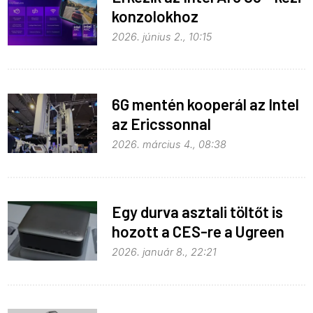
konzolokhoz
2026. június 2., 10:15
6G mentén kooperál az Intel
az Ericssonnal
2026. március 4., 08:38
Egy durva asztali töltőt is
hozott a CES-re a Ugreen
2026. január 8., 22:21