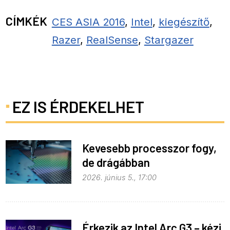
CÍMKÉK
CES ASIA 2016
,
Intel
,
kiegészítő
,
Razer
,
RealSense
,
Stargazer
EZ IS ÉRDEKELHET
Kevesebb processzor fogy,
de drágábban
2026. június 5., 17:00
Érkezik az Intel Arc G3 – kézi