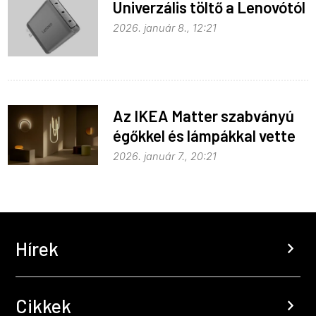
Univerzális töltő a Lenovótól
2026. január 8., 12:21
Az IKEA Matter szabványú
égőkkel és lámpákkal vette
be Las Vegast
2026. január 7., 20:21
Hírek
chevron_right
Cikkek
chevron_right