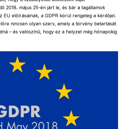
ő 2018. május 25-én járt le, és bár a tagállamok
az EU előírásainak, a GDPR körül rengeteg a kérdőjel.
őre nincsen olyan szerv, amely a törvény betartását
tudná – és valószínű, hogy ez a helyzet még hónapokig