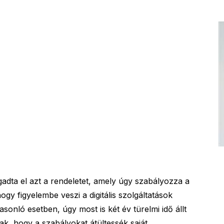
dta el azt a rendeletet, amely úgy szabályozza a
gy figyelembe veszi a digitális szolgáltatások
asonló esetben, úgy most is két év türelmi idő állt
k, hogy a szabályokat átültessék saját