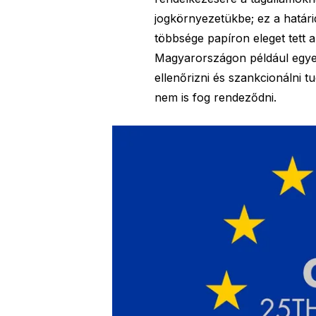
jogkörnyezetükbe; ez a határid
többsége papíron eleget tett 
Magyarországon például egyel
ellenőrizni és szankcionálni 
nem is fog rendeződni.