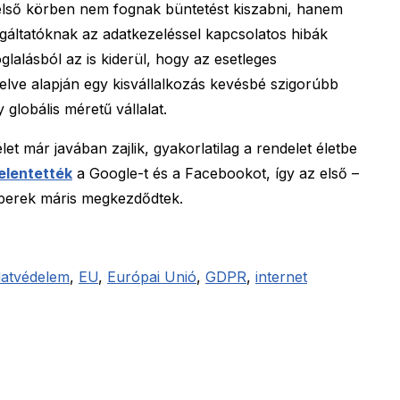
 első körben nem fognak büntetést kiszabni, hanem
gáltatóknak az adatkezeléssel kapcsolatos hibák
foglalásból az is kiderül, hogy az esetleges
lve alapján egy kisvállalkozás kevésbé szigorúbb
 globális méretű vállalat.
t már javában zajlik, gyakorlatilag a rendelet életbe
jelentették
a Google-t és a Facebookot, így az első –
 perek máris megkezdődtek.
datvédelem
,
EU
,
Európai Unió
,
GDPR
,
internet