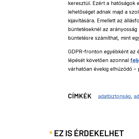
keresztül. Ezért a hatóságok
lehetőséget adnak majd a szol
kijavítására. Emellett az állás
büntetéseknél az arányosság e
büntetésre számíthat, mint egy
GDPR-fronton egyébként az éle
lépését követően azonnal
fel
várhatóan évekig elhúzódó –
CÍMKÉK
adatbiztonság
,
a
EZ IS ÉRDEKELHET