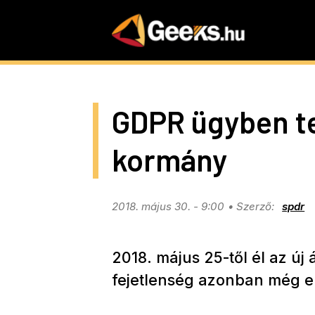
Skip
to
main
content
GDPR ügyben tet
kormány
2018. május 30. - 9:00
spdr
2018. május 25-től él az új
fejetlenség azonban még e