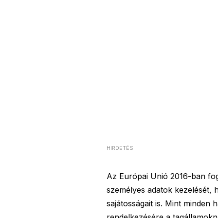
HIRDETÉS
Az Európai Unió 2016-ban foga
személyes adatok kezelését, ho
sajátosságait is. Mint minden h
rendelkezésére a tagállamokna