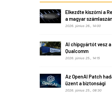
Elkezdte kiszórni a R
a magyar számlaszá
2026. június 26., 14:00
AI chipgyártót vesz a
Qualcomm
2026. június 25., 14:15
Az OpenAI Patch had
üzent a biztonsági
problémáknak
2026. június 25., 08:30