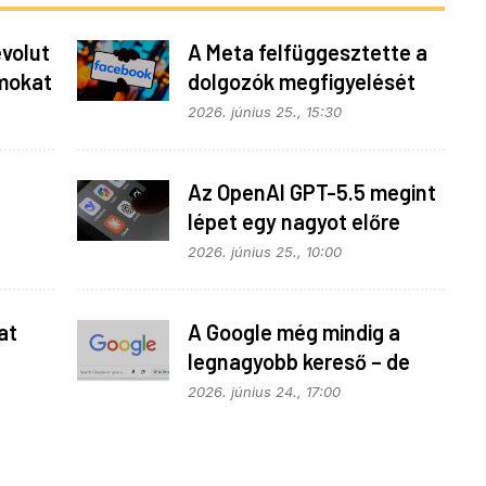
evolut
A Meta felfüggesztette a
mokat
dolgozók megfigyelését
2026. június 25., 15:30
Az OpenAI GPT-5.5 megint
lépet egy nagyot előre
2026. június 25., 10:00
at
A Google még mindig a
legnagyobb kereső – de
vajon a legjobb is?
2026. június 24., 17:00