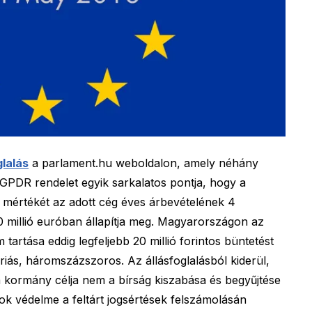
glalás
a parlament.hu weboldalon, amely néhány
 GPDR rendelet egyik sarkalatos pontja, hogy a
 mértékét az adott cég éves árbevételének 4
0 millió euróban állapítja meg. Magyarországon az
tartása eddig legfeljebb 20 millió forintos büntetést
óriás, háromszázszoros. Az állásfoglalásból kiderül,
a kormány célja nem a bírság kiszabása és begyűjtése
k védelme a feltárt jogsértések felszámolásán