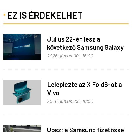
EZ IS ÉRDEKELHET
Július 22-én lesz a
következő Samsung Galaxy
Unpacked – ez várható
2026. június 30., 16:00
Leleplezte az X Fold6-ot a
Vivo
2026. június 29., 10:00
Upsz: a Samsung fizetőssé