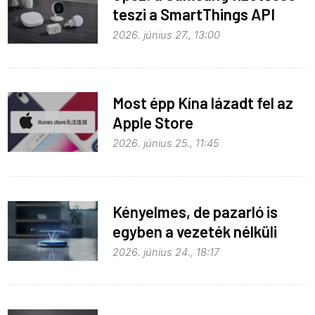
teszi a SmartThings API
hozzáférést
2026. június 27., 13:00
Most épp Kína lázadt fel az
Apple Store
monopolhelyzete ellen
2026. június 25., 11:45
Kényelmes, de pazarló is
egyben a vezeték nélküli
töltés
2026. június 24., 18:17