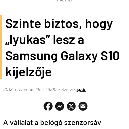
HIRDETÉS
Szinte biztos, hogy
„lyukas” lesz a
Samsung Galaxy S10
kijelzője
2018. november 19. - 16:00
spdr
A vállalat a belógó szenzorsáv