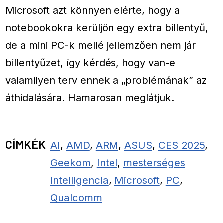
Microsoft azt könnyen elérte, hogy a
notebookokra kerüljön egy extra billentyű,
de a mini PC-k mellé jellemzően nem jár
billentyűzet, így kérdés, hogy van-e
valamilyen terv ennek a „problémának” az
áthidalására. Hamarosan meglátjuk.
CÍMKÉK
AI
,
AMD
,
ARM
,
ASUS
,
CES 2025
,
Geekom
,
Intel
,
mesterséges
intelligencia
,
Microsoft
,
PC
,
Qualcomm