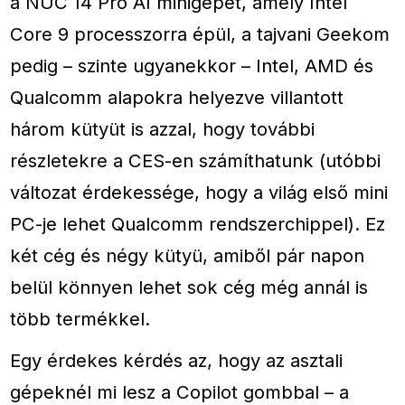
a NUC 14 Pro AI minigépet, amely Intel
Core 9 processzorra épül, a tajvani Geekom
pedig – szinte ugyanekkor – Intel, AMD és
Qualcomm alapokra helyezve villantott
három kütyüt is azzal, hogy további
részletekre a CES-en számíthatunk (utóbbi
változat érdekessége, hogy a világ első mini
PC-je lehet Qualcomm rendszerchippel). Ez
két cég és négy kütyü, amiből pár napon
belül könnyen lehet sok cég még annál is
több termékkel.
Egy érdekes kérdés az, hogy az asztali
gépeknél mi lesz a Copilot gombbal – a