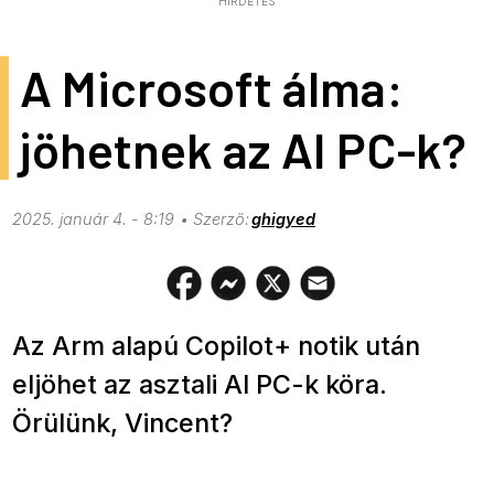
HIRDETÉS
A Microsoft álma:
jöhetnek az AI PC-k?
2025. január 4. - 8:19
ghigyed
Az Arm alapú Copilot+ notik után
eljöhet az asztali AI PC-k köra.
Örülünk, Vincent?