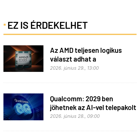
EZ IS ÉRDEKELHET
Az AMD teljesen logikus
választ adhat a
memóriaválságra
2026. június 29., 13:00
Qualcomm: 2029 ben
jöhetnek az AI-vel telepakolt
6G-s telefonok
2026. június 28., 09:00