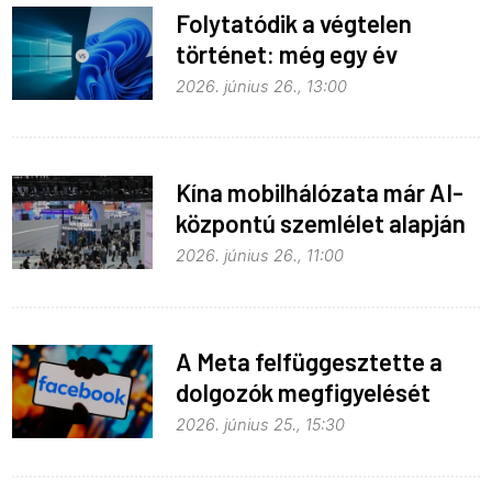
Folytatódik a végtelen
történet: még egy év
haladék a Windows 10-nek
2026. június 26., 13:00
Kína mobilhálózata már AI-
központú szemlélet alapján
fejlődik
2026. június 26., 11:00
A Meta felfüggesztette a
dolgozók megfigyelését
2026. június 25., 15:30