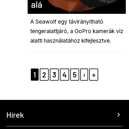
alá
A Seawolf egy távirányítható
tengeralattjáró, a GoPro kamerák víz
alatti használatához kifejlesztve.
Pagination
PAGE
1
PAGE
2
PAGE
3
PAGE
4
PAGE
5
KÖVETKEZŐ
›
UTOLSÓ
»
OLDAL
OLDAL
Hírek
chevron_right