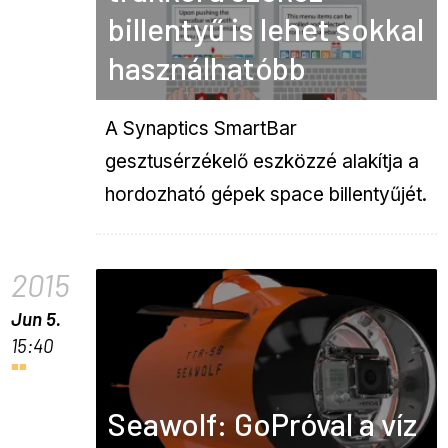
billentyű is lehet sokkal
használhatóbb
A Synaptics SmartBar
gesztusérzékelő eszközzé alakítja a
hordozható gépek space billentyűjét.
2015
Jun 5.
15:40
Seawolf: GoPróval a víz