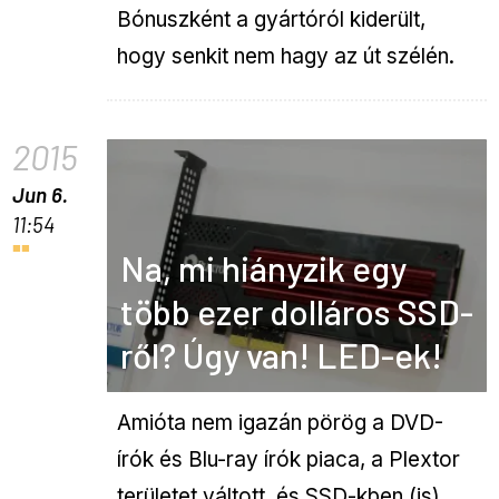
Bónuszként a gyártóról kiderült,
hogy senkit nem hagy az út szélén.
2015
Jun 6.
11:54
Na, mi hiányzik egy
több ezer dolláros SSD-
ről? Úgy van! LED-ek!
Amióta nem igazán pörög a DVD-
írók és Blu-ray írók piaca, a Plextor
területet váltott, és SSD-kben (is)