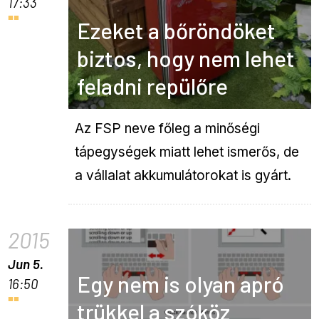
17:33
Ezeket a bőröndöket
biztos, hogy nem lehet
feladni repülőre
Az FSP neve főleg a minőségi
tápegységek miatt lehet ismerős, de
a vállalat akkumulátorokat is gyárt.
2015
Jun 5.
Egy nem is olyan apró
16:50
trükkel a szóköz