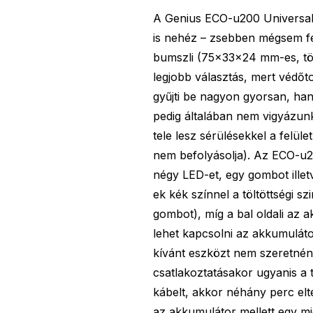
A Genius ECO-u200 Universal
is nehéz – zsebben mégsem fér
bumszli (75×33×24 mm-es, töm
legjobb választás, mert védő
gyűjti be nagyon gyorsan, han
pedig általában nem vigyázunk
tele lesz sérülésekkel a felü
nem befolyásolja). Az ECO-u2
négy LED-et, egy gombot illet
ek kék színnel a töltöttségi s
gombot), míg a bal oldali az a
lehet kapcsolni az akkumuláto
kívánt eszközt nem szeretnén
csatlakoztatásakor ugyanis a 
kábelt, akkor néhány perc el
az akkumulátor mellett egy mic