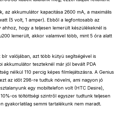
k, az akkumulátor kapacitása 2600 mA, a maximális
watt (5 volt, 1 amper). Ebből a legfontosabb az
ahhoz, hogy a teljesen lemerült készülékeknél is
-u200 lemerült, akkor valamivel több, mint 5 óra alatt
ír valójában, azt több kütyü segítségével is
bbi akkumulátor teszteknél már jól bevált PDA
tség nélkül 110 percig képes filmlejátszásra. A Genius
zt az időt 298-re tudtuk növelni, ami nagyon jó
sztalanyunk egy mobiltelefon volt (HTC Desire),
10%-os töltöttségi szintről egyszer tudtunk teljesen
ően gyakorlatilag semmi tartalékunk nem maradt.