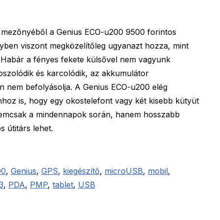
 mezőnyéből a Genius ECO-u200 9500 forintos
ményben viszont megközelítőleg ugyanazt hozza, mint
. Habár a fényes fekete külsővel nem vagyunk
szolódik és karcolódik, az akkumulátor
n nem befolyásolja. A Genius ECO-u200 elég
hhoz is, hogy egy okostelefont vagy két kisebb kütyüt
gy nemcsak a mindennapok során, hanem hosszabb
 útitárs lehet.
00
,
Genius
,
GPS
,
kiegészítő
,
microUSB
,
mobil
,
3
,
PDA
,
PMP
,
tablet
,
USB