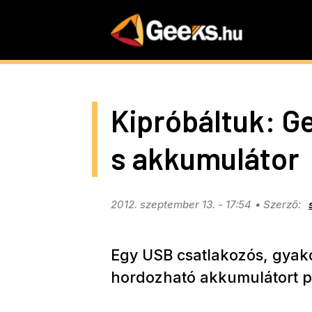
Skip
to
main
content
Kipróbáltuk: G
s akkumulátor
2012. szeptember 13. - 17:54
Egy USB csatlakozós, gyako
hordozható akkumulátort p