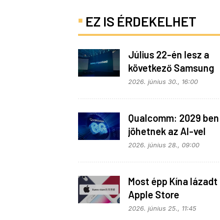
EZ IS ÉRDEKELHET
Július 22-én lesz a
következő Samsung
Galaxy Unpacked – e
2026. június 30., 16:00
várható
Qualcomm: 2029 ben
jöhetnek az AI-vel
telepakolt 6G-s tele
2026. június 28., 09:00
Most épp Kína lázadt 
Apple Store
monopolhelyzete ell
2026. június 25., 11:45