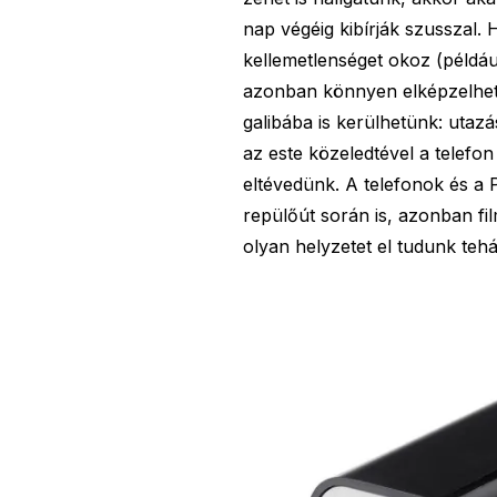
nap végéig kibírják szusszal. 
kellemetlenséget okoz (példáu
azonban könnyen elképzelhető
galibába is kerülhetünk: utaz
az este közeledtével a telefo
eltévedünk. A telefonok és 
repülőút során is, azonban fi
olyan helyzetet el tudunk tehát