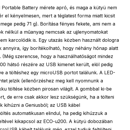
 Portable Battery mérete apró, és maga a kütyü nem
 el kényelmesen, mert a téglatest forma miatt kicsit
ege pedig 71 g). Borítása fényes fekete, ami nem a
tok nélkül a műanyag nemcsak az ujjlenyomatokat
em karcolódik is. Egy utazás közben használt dologra
 annyira, így borítékolható, hogy néhány hónap alatt
let. (Még szerencse, hogy a használhatóságot mindez
00 hátsó részére az USB kimenet került, elöl pedig
ve a töltéshez egy microUSB portot találunk. A LED-
zintet jelzik (ellenőrzéshez meg kell nyomnunk a
kku töltése közben pirosan világít. A gombbal ki-be
rt, de erre csak akkor lesz szükségünk, ha a tölteni
k kihúzni a Geniusból; az USB kábel
töltés automatikusan elindul, ha pedig kihúzzuk a
teltével kikapcsol az ECO-u200. A kütyü dobozában
roUSB kábelt találunk még, ezzel tudjuk feltölteni.