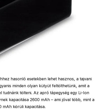
hhez hasonló esetekben lehet hasznos, a tajvani
yanis minden olyan kütyüt feltölthetünk, amit a
el tudnánk tölteni. Az apró tápegység egy Li-Ion
ynek kapacitása 2600 mAh – ami jóval több, mint a
0 mAh körüli kapacitása.