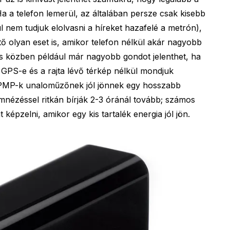
Ha a telefon lemerül, az általában persze csak kisebb
l nem tudjuk elolvasni a híreket hazafelé a metrón),
 olyan eset is, amikor telefon nélkül akár nagyobb
ás közben például már nagyobb gondot jelenthet, ha
n GPS-e és a rajta lévő térkép nélkül mondjuk
a PMP-k unaloműzőnek jól jönnek egy hosszabb
lmnézéssel ritkán bírják 2-3 óránál tovább; számos
 képzelni, amikor egy kis tartalék energia jól jön.