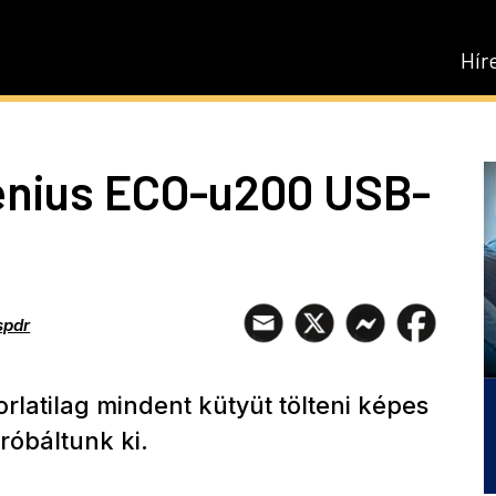
Hír
enius ECO-u200 USB-
spdr
rlatilag mindent kütyüt tölteni képes
róbáltunk ki.