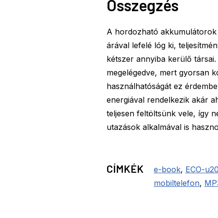
Összegzés
A hordozható akkumulátorok
árával lefelé lóg ki, teljesít
kétszer annyiba kerülő társai
megelégedve, mert gyorsan ko
használhatóságát ez érdembe
energiával rendelkezik akár a
teljesen feltöltsünk vele, í
utazások alkalmával is hasznos
CÍMKÉK
e-book
,
ECO-u2
mobiltelefon
,
MP