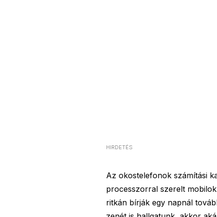
HIRDETÉS
Az okostelefonok számítási k
processzorral szerelt mobilo
ritkán bírják egy napnál tová
zenét is hallgatunk, akkor aká