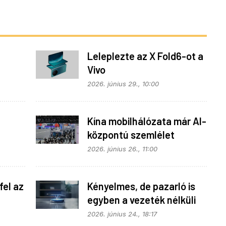
Leleplezte az X Fold6-ot a
Vivo
z
2026. június 29., 10:00
Kína mobilhálózata már AI-
központú szemlélet
fonok
alapján fejlődik
2026. június 26., 11:00
fel az
Kényelmes, de pazarló is
egyben a vezeték nélküli
en
töltés
2026. június 24., 18:17