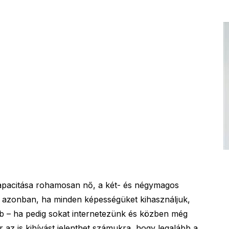
apacitása rohamosan nő, a két- és négymagos
k azonban, ha minden képességüket kihasználjuk,
bb – ha pedig sokat internetezünk és közben még
r az is kihívást jelenthet számukra, hogy legalább a