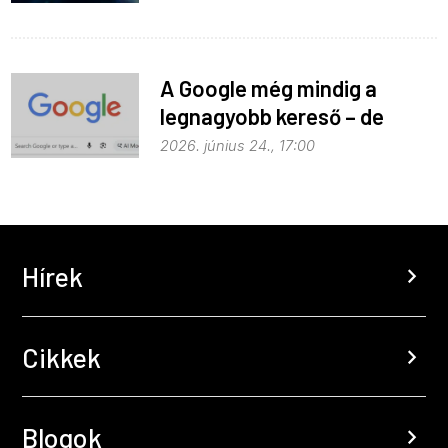
A Google még mindig a
legnagyobb kereső – de
vajon a legjobb is?
2026. június 24., 17:00
Hírek
chevron_right
Cikkek
chevron_right
Blogok
chevron_right