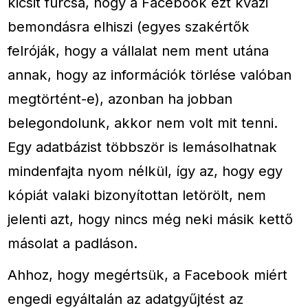
kicsit furcsa, hogy a Facebook ezt kvázi
bemondásra elhiszi (egyes szakértők
felróják, hogy a vállalat nem ment utána
annak, hogy az információk törlése valóban
megtörtént-e), azonban ha jobban
belegondolunk, akkor nem volt mit tenni.
Egy adatbázist többször is lemásolhatnak
mindenfajta nyom nélkül, így az, hogy egy
kópiát valaki bizonyítottan letörölt, nem
jelenti azt, hogy nincs még neki másik kettő
másolat a padláson.
Ahhoz, hogy megértsük, a Facebook miért
engedi egyáltalán az adatgyűjtést az