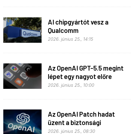
AI chipgyártót vesz a
Qualcomm
2026. június 25., 14:15
Az OpenAI GPT-5.5 megint
lépet egy nagyot előre
2026. június 25., 10:00
Az OpenAI Patch hadat
üzent a biztonsági
problémáknak
2026. június 25., 08:30