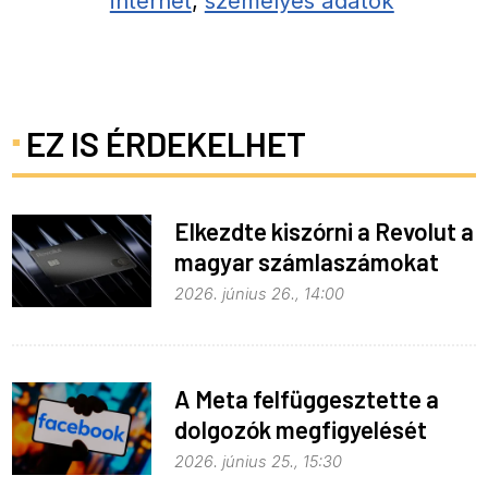
internet
,
személyes adatok
EZ IS ÉRDEKELHET
Elkezdte kiszórni a Revolut a
magyar számlaszámokat
2026. június 26., 14:00
A Meta felfüggesztette a
dolgozók megfigyelését
2026. június 25., 15:30