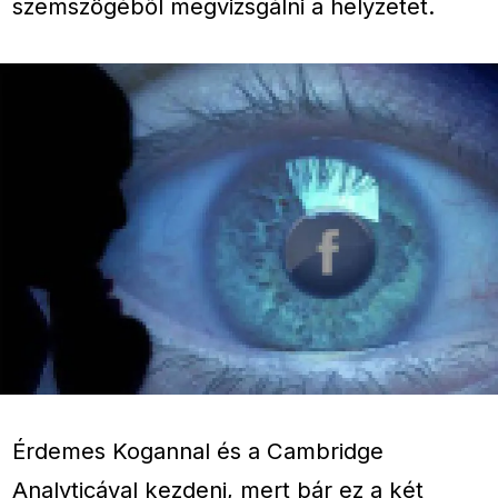
szemszögéből megvizsgálni a helyzetet.
Érdemes Kogannal és a Cambridge
Analyticával kezdeni, mert bár ez a két