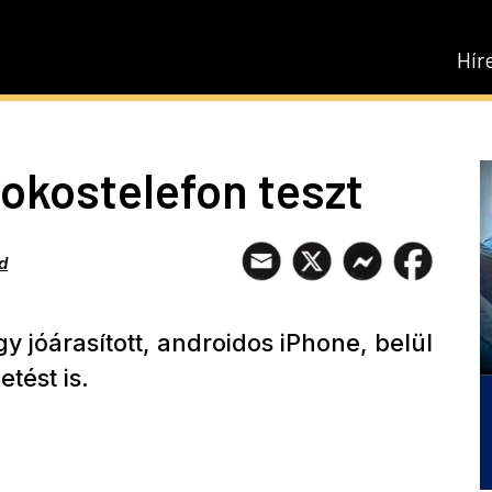
Hír
 okostelefon teszt
d
y jóárasított, androidos iPhone, belül
tést is.