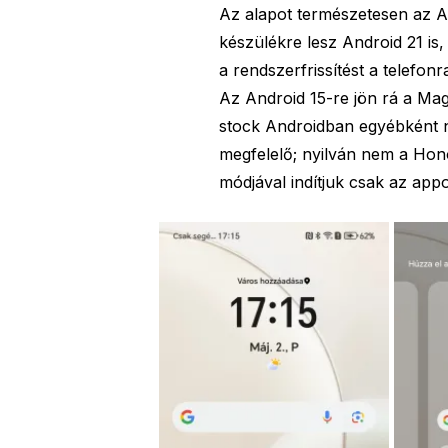
Az alapot természetesen az An
készülékre lesz Android 21 is,
a rendszerfrissítést a telefonr
Az Android 15-re jön rá a Mag
stock Androidban egyébként n
megfelelő; nyilván nem a Hono
módjával indítjuk csak az app