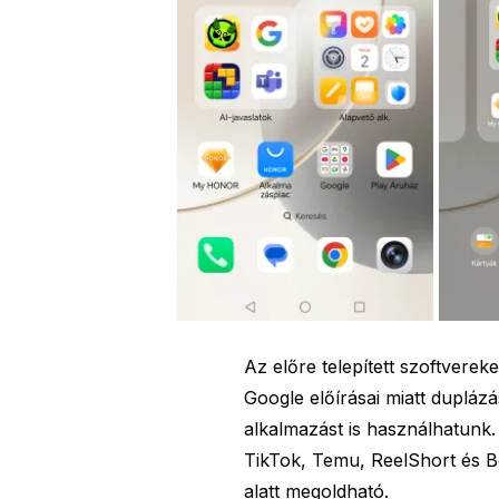
Az előre telepített szoftverek
Google előírásai miatt duplázá
alkalmazást is használhatunk.
TikTok, Temu, ReelShort és Bo
alatt megoldható.