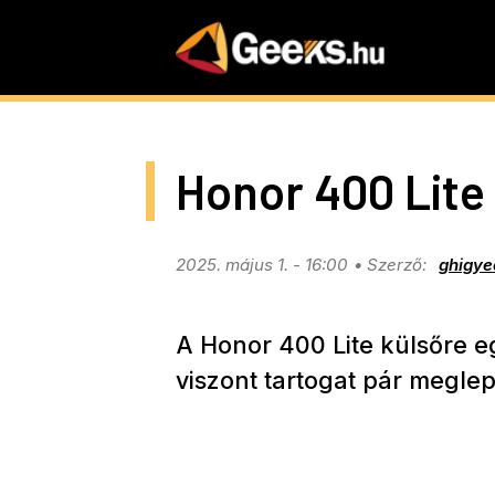
Skip
to
main
content
Honor 400 Lite
2025. május 1. - 16:00
ghigye
A Honor 400 Lite külsőre eg
viszont tartogat pár meglepe