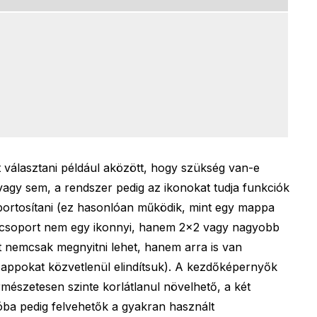
et választani például aközött, hogy szükség van-e
agy sem, a rendszer pedig az ikonokat tudja funkciók
oportosítani (ez hasonlóan működik, mint egy mappa
a csoport nem egy ikonnyi, hanem 2×2 vagy nagyobb
ot nemcsak megnyitni lehet, hanem arra is van
 appokat közvetlenül elindítsuk). A kezdőképernyők
rmészetesen szinte korlátlanul növelhető, a két
óba pedig felvehetők a gyakran használt