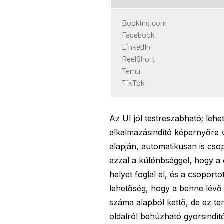
Booking.com
Facebook
LinkedIn
ReelShort
Temu
TikTok
Az UI jól testreszabható; leh
alkalmazásindító képernyőre v
alapján, automatikusan is cs
azzal a különbséggel, hogy 
helyet foglal el, és a csoport
lehetőség, hogy a benne lévő
száma alapból kettő, de ez te
oldalról behúzható gyorsindít