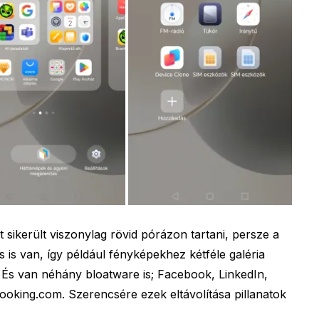
et sikerült viszonylag rövid pórázon tartani, persze a
s is van, így például fényképekhez kétféle galéria
 És van néhány bloatware is; Facebook, LinkedIn,
oking.com. Szerencsére ezek eltávolítása pillanatok