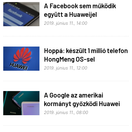
A Facebook sem működik
együtt a Huaweijel
2019. június 11., 14:00
Hoppá: készült 1 millió telefon
HongMeng OS-sel
2019. június 11., 12:00
A Google az amerikai
kormányt győzködi Huawei
ügyben
2019. június 11., 08:00