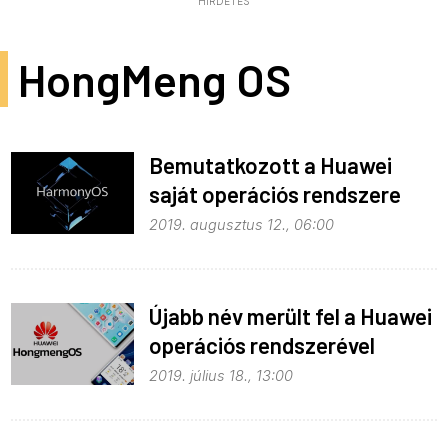
HIRDETÉS
HongMeng OS
Bemutatkozott a Huawei
saját operációs rendszere
2019. augusztus 12., 06:00
Újabb név merült fel a Huawei
operációs rendszerével
kapcsolatban
2019. július 18., 13:00