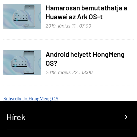
Hamarosan bemutathatja a
Huawei az Ark OS-t
2019. június 11., 07:00
Android helyett HongMeng
OS?
2019. május 22., 13:00
Subscribe to HongMeng OS
Hírek
chevron_right