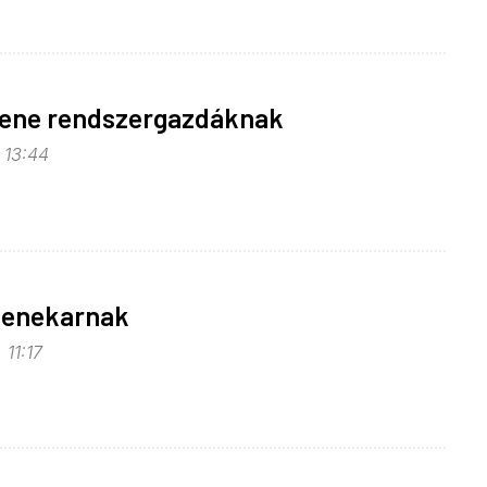
zene rendszergazdáknak
, 13:44
 zenekarnak
 11:17