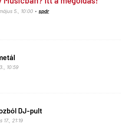
y Musicban? Itt a megoldás!
május 5., 10:00
spdr
metál
3., 10:59
ozból DJ-pult
 17., 21:19