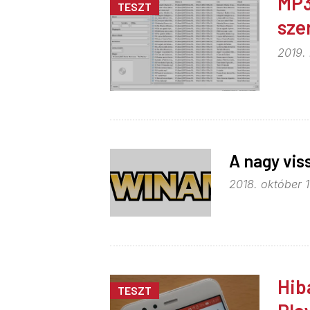
MP3
TESZT
sze
2019.
A nagy vis
2018. október 1
Hib
TESZT