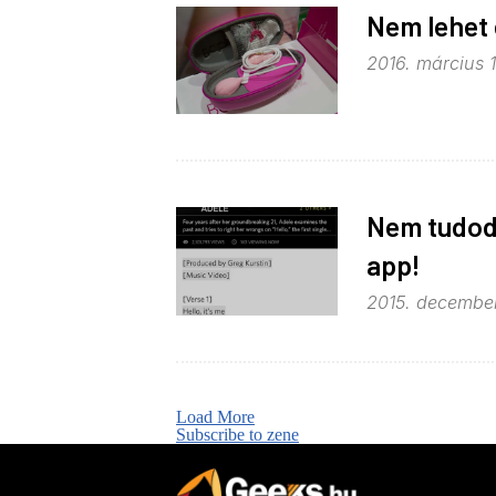
Nem lehet 
2016. március 1
Nem tudod 
app!
2015. december
Load More
Subscribe to zene