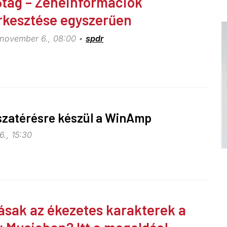
tag – Zeneinformációk
rkesztése egyszerűen
 november 6., 08:00
spdr
szatérésre készül a WinAmp
6., 15:30
ásak az ékezetes karakterek a