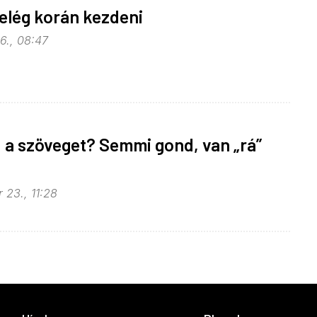
elég korán kezdeni
6., 08:47
a szöveget? Semmi gond, van „rá”
 23., 11:28