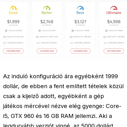
Az induló konfiguráció ára egyébként 1999
dollár, de ebben a fent említett tételek közül
csak a kijelző adott, egyébként a gép
játékos mércével nézve elég gyenge: Core-
i5, GTX 960 és 16 GB RAM jellemzi. Aki a
legdurvább verziót vinné, az 5000 dollárt