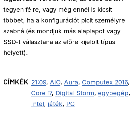
tegyen félre, vagy még ennél is kicsit
többet, ha a konfigurációt picit személyre
szabná (és mondjuk más alaplapot vagy
SSD-t választana az előre kijelölt típus
helyett).
CÍMKÉK
21:09
,
AIO
,
Aura
,
Computex 2016
,
Core i7
,
Digital Storm
,
egybegép
,
Intel
,
játék
,
PC