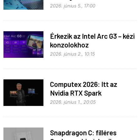
2026. június 5., 17:00
Érkezik az Intel Arc G3 – kézi
konzolokhoz
2026. június 2., 10:15
Computex 2026: Itt az
Nvidia RTX Spark
processzor
2026. június 1., 20:05
Snapdragon C: filléres