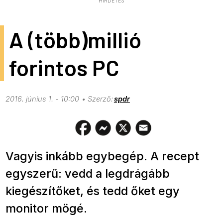
HIRDETÉS
A (több)millió
forintos PC
2016. június 1. - 10:00
spdr
Vagyis inkább egybegép. A recept
egyszerű: vedd a legdrágább
kiegészítőket, és tedd őket egy
monitor mögé.