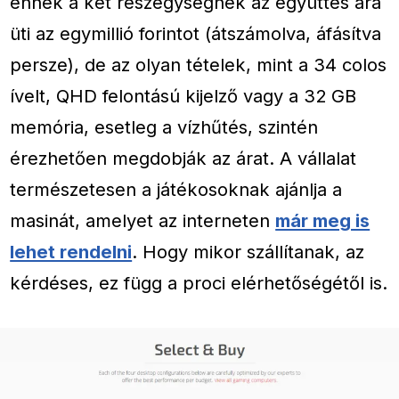
ennek a két részegységnek az együttes ára
üti az egymillió forintot (átszámolva, áfásítva
persze), de az olyan tételek, mint a 34 colos
ívelt, QHD felontású kijelző vagy a 32 GB
memória, esetleg a vízhűtés, szintén
érezhetően megdobják az árat. A vállalat
természetesen a játékosoknak ajánlja a
masinát, amelyet az interneten
már meg is
lehet rendelni
. Hogy mikor szállítanak, az
kérdéses, ez függ a proci elérhetőségétől is.