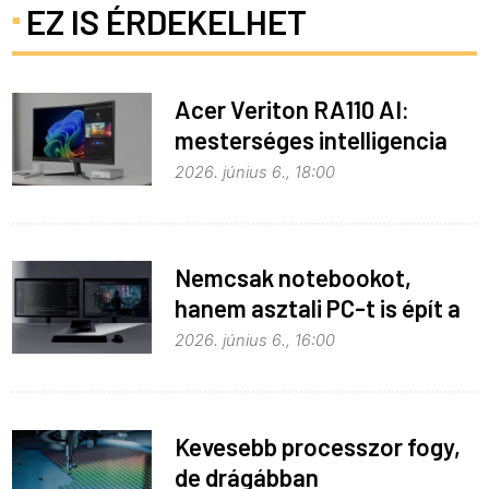
EZ IS ÉRDEKELHET
Acer Veriton RA110 AI:
mesterséges intelligencia
helyben
2026. június 6., 18:00
Nemcsak notebookot,
hanem asztali PC-t is épít a
Microsoft az RTX Spark köré
2026. június 6., 16:00
Kevesebb processzor fogy,
de drágábban