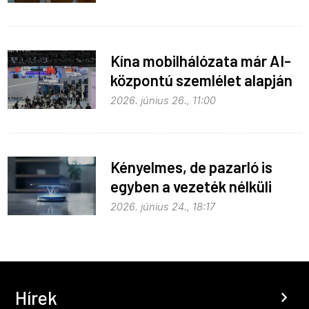
Kína mobilhálózata már AI-
központú szemlélet alapján
fejlődik
2026. június 26., 11:00
Kényelmes, de pazarló is
egyben a vezeték nélküli
töltés
2026. június 24., 18:17
Hírek
chevron_right