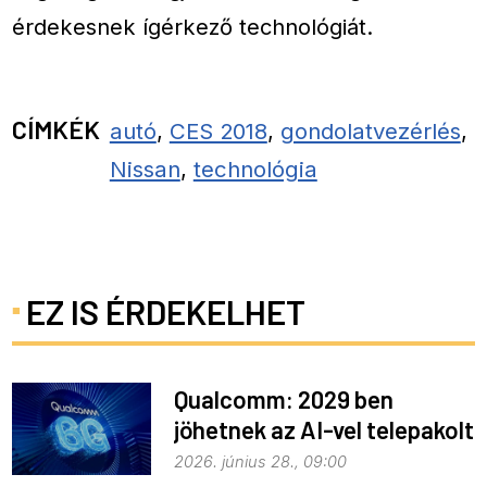
érdekesnek ígérkező technológiát.
CÍMKÉK
autó
,
CES 2018
,
gondolatvezérlés
,
Nissan
,
technológia
EZ IS ÉRDEKELHET
Qualcomm: 2029 ben
jöhetnek az AI-vel telepakolt
6G-s telefonok
2026. június 28., 09:00