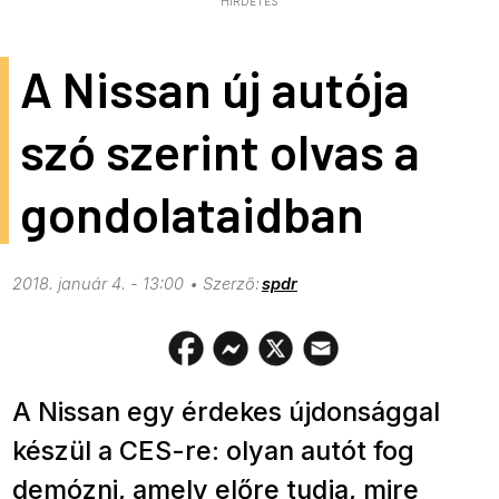
HIRDETÉS
A Nissan új autója
szó szerint olvas a
gondolataidban
2018. január 4. - 13:00
spdr
A Nissan egy érdekes újdonsággal
készül a CES-re: olyan autót fog
demózni, amely előre tudja, mire