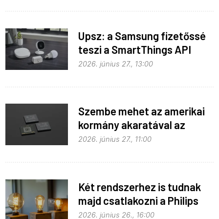
Upsz: a Samsung fizetőssé
teszi a SmartThings API
hozzáférést
2026. június 27., 13:00
Szembe mehet az amerikai
kormány akaratával az
Apple
2026. június 27., 11:00
Két rendszerhez is tudnak
majd csatlakozni a Philips
Hue égők
2026. június 26., 16:00