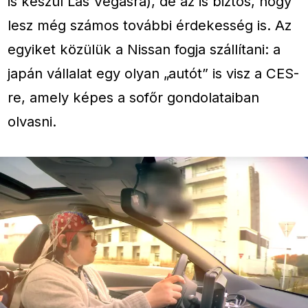
is készül Las Vegasra), de az is biztos, hogy
lesz még számos további érdekesség is. Az
egyiket közülük a Nissan fogja szállítani: a
japán vállalat egy olyan „autót” is visz a CES-
re, amely képes a sofőr gondolataiban
olvasni.