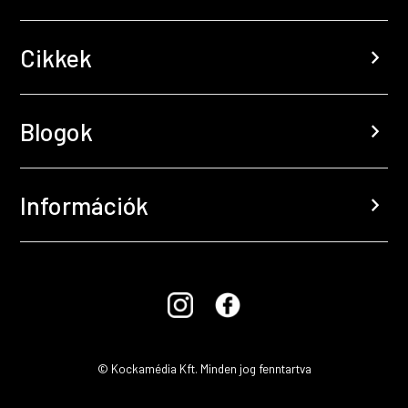
Cikkek
chevron_right
Blogok
chevron_right
Információk
chevron_right
© Kockamédia Kft. Minden jog fenntartva