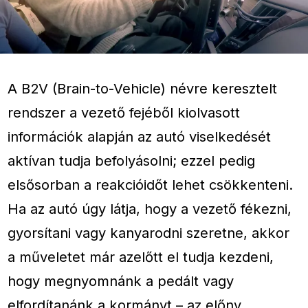
A B2V (Brain-to-Vehicle) névre keresztelt
rendszer a vezető fejéből kiolvasott
információk alapján az autó viselkedését
aktívan tudja befolyásolni; ezzel pedig
elsősorban a reakcióidőt lehet csökkenteni.
Ha az autó úgy látja, hogy a vezető fékezni,
gyorsítani vagy kanyarodni szeretne, akkor
a műveletet már azelőtt el tudja kezdeni,
hogy megnyomnánk a pedált vagy
elfordítanánk a kormányt – az előny