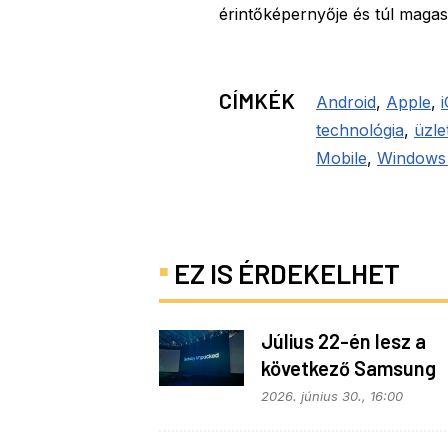
érintőképernyője és túl magas á
CÍMKÉK
Android
,
Apple
,
technológia
,
üzlet
Mobile
,
Windows
EZ IS ÉRDEKELHET
Július 22-én lesz a
következő Samsung
Galaxy Unpacked – e
2026. június 30., 16:00
várható