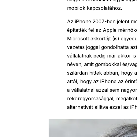
mobilok kapcsolatához.
Az iPhone 2007-ben jelent me
építették fel az Apple mérnöke
Microsoft akkortájt (is) egyed
vezetés joggal gondolhatta az
vállalatnak pedig már akkor i
néven; amit gombokkal és/vagy
szilárdan hittek abban, hogy a
attól, hogy az iPhone az éri
a vállalatnál azzal sem nagyo
rekordgyorsasággal, megalkot
alternatívát állítva ezzel az i