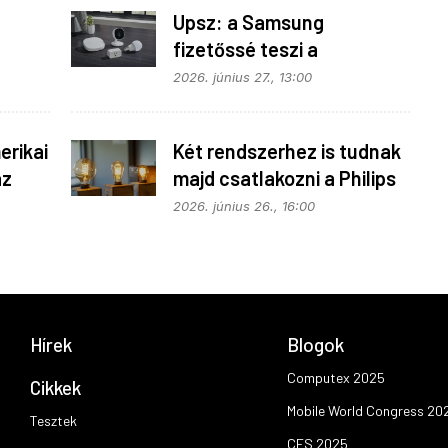
Upsz: a Samsung
fizetőssé teszi a
fonok
SmartThings API
2026. június 27., 13:00
hozzáférést
rikai
Két rendszerhez is tudnak
az
majd csatlakozni a Philips
Hue égők
2026. június 26., 16:00
Hírek
Blogok
Computex 2025
Cikkek
Mobile World Congress 20
Tesztek
CES 2025