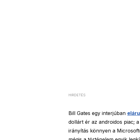
HIRDETÉS
Bill Gates egy interjúban
eláru
dollárt ér az androidos piac; a
irányítás könnyen a Microsoft
mégis a történelem egyik legk