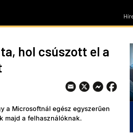
Hír
lta, hol csúszott el a
t
gy a Microsoftnál egész egyszerűen
zik majd a felhasználóknak.