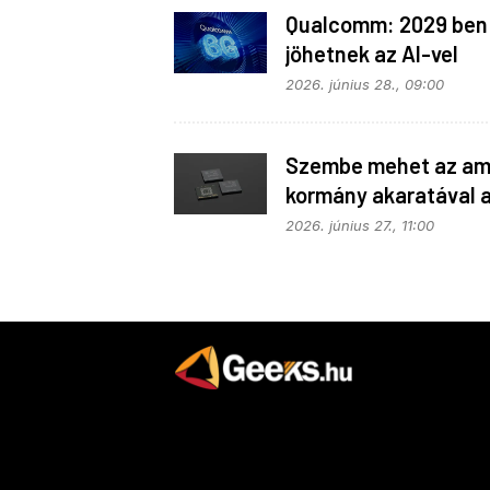
Qualcomm: 2029 ben
jöhetnek az AI-vel
telepakolt 6G-s tele
2026. június 28., 09:00
Szembe mehet az ame
kormány akaratával 
Apple
2026. június 27., 11:00