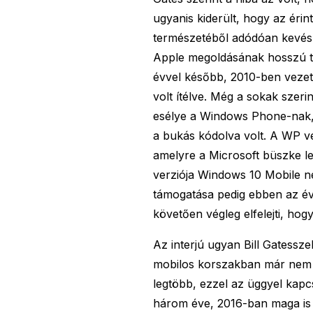
ugyanis kiderült, hogy az éri
természetéből adódóan kevés al
Apple megoldásának hosszú táv
évvel később, 2010-ben vezet
volt ítélve. Még a sokak szeri
esélye a Windows Phone-nak, 
a bukás kódolva volt. A WP vé
amelyre a Microsoft büszke leh
verziója Windows 10 Mobile n
támogatása pedig ebben az évb
követően végleg elfelejti, hogy
Az interjú ugyan Bill Gatessze
mobilos korszakban már nem ő
legtöbb, ezzel az üggyel kap
három éve, 2016-ban maga is e