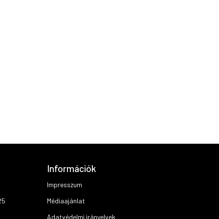
Információk
Impresszum
25
Médiaajánlat
Adatvédelmi irányelvek