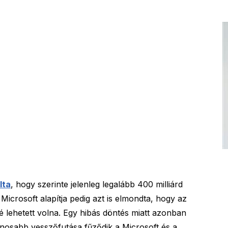
lta
, hogy szerinte jelenleg legalább 400 milliárd
 Microsoft alapítja pedig azt is elmondta, hogy az
é lehetett volna. Egy hibás döntés miatt azonban
ínosabb vesszőfutása fűződik a Microsoft és a