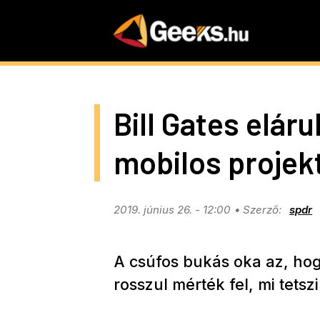
Skip
to
main
content
Bill Gates eláru
mobilos projek
2019. június 26. - 12:00
spdr
A csúfos bukás oka az, ho
rosszul mérték fel, mi tets