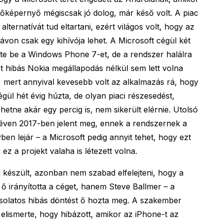
ntőképernyő mégiscsak jó dolog, már késő volt. A piac
ternatívát tud eltartani, ezért világos volt, hogy az
on csak egy kihívója lehet. A Microsoft cégül két
te be a Windows Phone 7-et, de a rendszer halálra
nt hibás Nokia megállapodás nélkül sem lett volna
mert annyival kevesebb volt az alkalmazás rá, hogy
gül hét évig húzta, de olyan piaci részesedést,
etne akár egy percig is, nem sikerült elérnie. Utolsó
éven 2017-ben jelent meg, ennek a rendszernek a
en lejár – a Microsoft pedig annyit tehet, hogy ezt
 ez a projekt valaha is létezett volna.
l készült, azonban nem szabad elfelejteni, hogy a
 irányította a céget, hanem Steve Ballmer – a
csolatos hibás döntést ő hozta meg. A szakember
lismerte, hogy hibázott, amikor az iPhone-t az