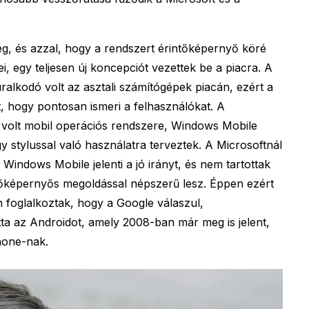
g, és azzal, hogy a rendszert érintőképernyő köré
i, egy teljesen új koncepciót vezettek be a piacra. A
uralkodó volt az asztali számítógépek piacán, ezért a
t, hogy pontosan ismeri a felhasználókat. A
s volt mobil operációs rendszere, Windows Mobile
 stylussal való használatra terveztek. A Microsoftnál
 Windows Mobile jelenti a jó irányt, és nem tartottak
ntőképernyős megoldással népszerű lesz. Éppen ezért
n foglalkoztak, hogy a Google válaszul,
ta az Androidot, amely 2008-ban már meg is jelent,
Phone-nak.