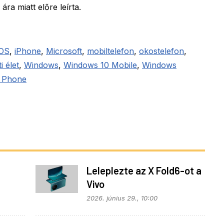
ra miatt előre leírta.
iOS
,
iPhone
,
Microsoft
,
mobiltelefon
,
okostelefon
,
i élet
,
Windows
,
Windows 10 Mobile
,
Windows
 Phone
Leleplezte az X Fold6-ot a
Vivo
z
2026. június 29., 10:00