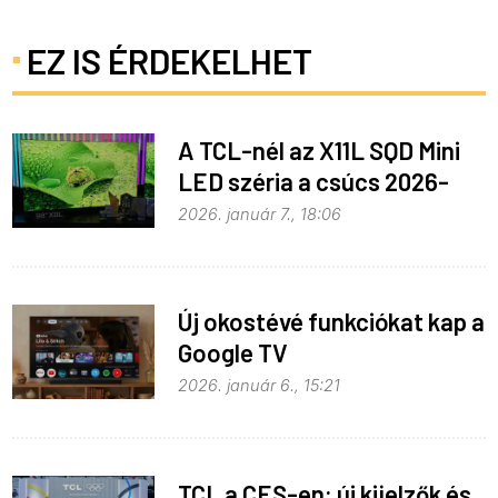
EZ IS ÉRDEKELHET
A TCL-nél az X11L SQD Mini
LED széria a csúcs 2026-
ban
2026. január 7., 18:06
Új okostévé funkciókat kap a
Google TV
2026. január 6., 15:21
TCL a CES-en: új kijelzők és