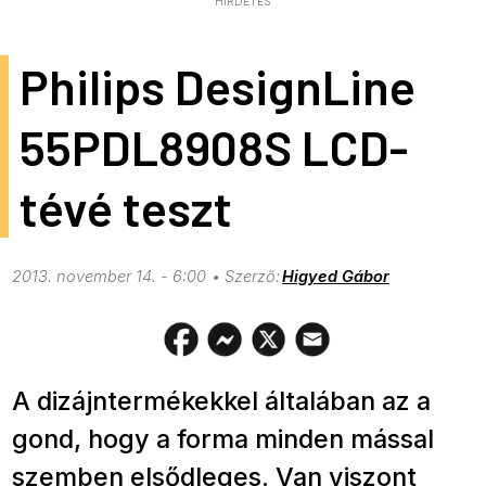
HIRDETÉS
Philips DesignLine
55PDL8908S LCD-
tévé teszt
2013. november 14. - 6:00
Higyed Gábor
A dizájntermékekkel általában az a
gond, hogy a forma minden mással
szemben elsődleges. Van viszont