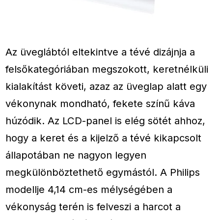
Az üveglábtól eltekintve a tévé dizájnja a
felsőkategóriában megszokott, keretnélküli
kialakítást követi, azaz az üveglap alatt egy
vékonynak mondható, fekete színű káva
húzódik. Az LCD-panel is elég sötét ahhoz,
hogy a keret és a kijelző a tévé kikapcsolt
állapotában ne nagyon legyen
megkülönböztethető egymástól. A Philips
modellje 4,14 cm-es mélységében a
vékonyság terén is felveszi a harcot a