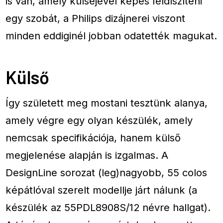
is van, amely külsejével képes feldíszíteni
egy szobát, a Philips dizájnerei viszont
minden eddiginél jobban odatették magukat.
Külső
Így született meg mostani tesztünk alanya,
amely végre egy olyan készülék, amely
nemcsak specifikációja, hanem külső
megjelenése alapján is izgalmas. A
DesignLine sorozat (leg)nagyobb, 55 colos
képátlóval szerelt modellje járt nálunk (a
készülék az 55PDL8908S/12 névre hallgat).