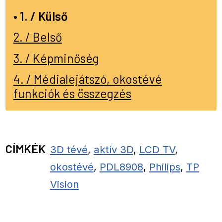
1. / Külső
2. / Belső
3. / Képminőség
4. / Médialejátszó, okostévé
funkciók és összegzés
CÍMKÉK
3D tévé
,
aktív 3D
,
LCD TV
,
okostévé
,
PDL8908
,
Philips
,
TP
Vision