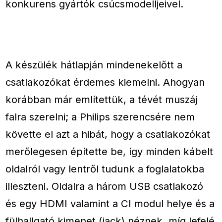
konkurens gyártók csúcsmodelljeivel.
A készülék hátlapján mindenekelőtt a
csatlakozókat érdemes kiemelni. Ahogyan
korábban már említettük, a tévét muszáj
falra szerelni; a Philips szerencsére nem
követte el azt a hibát, hogy a csatlakozókat
merőlegesen építette be, így minden kábelt
oldalról vagy lentről tudunk a foglalatokba
illeszteni. Oldalra a három USB csatlakozó
és egy HDMI valamint a CI modul helye és a
fülhallgató kimenet (jack) néznek, míg lefelé