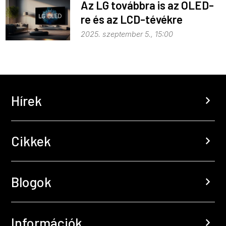
Az LG továbbra is az OLED-
re és az LCD-tévékre
koncentrál
2025. szeptember 5., 15:00
Hírek
chevron_right
Cikkek
chevron_right
Blogok
chevron_right
Információk
chevron_right