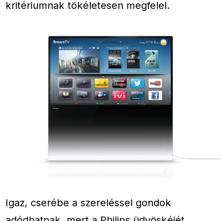
kritériumnak tökéletesen megfelel.
Igaz, cserébe a szereléssel gondok
adódhatnak, mert a Philips üdvöskéjét