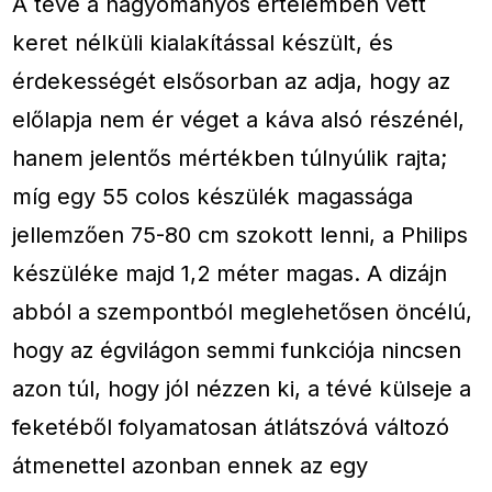
A tévé a hagyományos értelemben vett
keret nélküli kialakítással készült, és
érdekességét elsősorban az adja, hogy az
előlapja nem ér véget a káva alsó részénél,
hanem jelentős mértékben túlnyúlik rajta;
míg egy 55 colos készülék magassága
jellemzően 75-80 cm szokott lenni, a Philips
készüléke majd 1,2 méter magas. A dizájn
abból a szempontból meglehetősen öncélú,
hogy az égvilágon semmi funkciója nincsen
azon túl, hogy jól nézzen ki, a tévé külseje a
feketéből folyamatosan átlátszóvá változó
átmenettel azonban ennek az egy