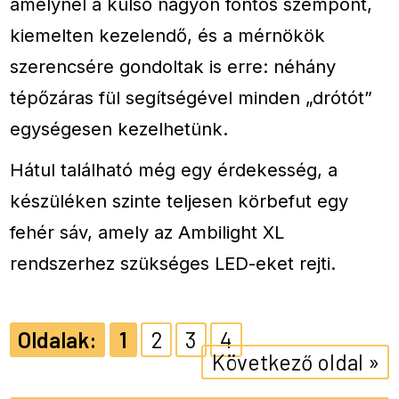
amelynél a külső nagyon fontos szempont,
kiemelten kezelendő, és a mérnökök
szerencsére gondoltak is erre: néhány
tépőzáras fül segítségével minden „drótót”
egységesen kezelhetünk.
Hátul található még egy érdekesség, a
készüléken szinte teljesen körbefut egy
fehér sáv, amely az Ambilight XL
rendszerhez szükséges LED-eket rejti.
1
2
3
4
Következő oldal »