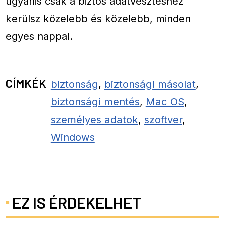
ugyanis csak a biztos adatvesztéshez
kerülsz közelebb és közelebb, minden
egyes nappal.
CÍMKÉK
biztonság
,
biztonsági másolat
,
biztonsági mentés
,
Mac OS
,
személyes adatok
,
szoftver
,
Windows
EZ IS ÉRDEKELHET