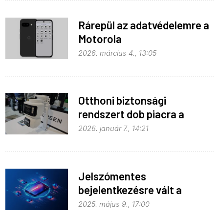
Rárepül az adatvédelemre a
Motorola
2026. március 4., 13:05
Otthoni biztonsági
rendszert dob piacra a
Ugreen
2026. január 7., 14:21
Jelszómentes
bejelentkezésre vált a
Microsoft
2025. május 9., 17:00