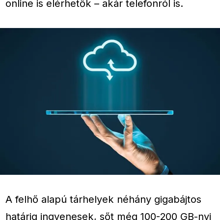
online is elérhetők – akár telefonról is.
A felhő alapú tárhelyek néhány gigabájtos
határig ingyenesek, sőt még 100-200 GB-nyi