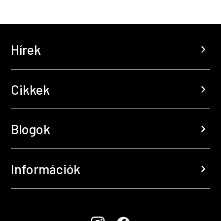
Hírek
chevron_right
Cikkek
chevron_right
Blogok
chevron_right
Információk
chevron_right