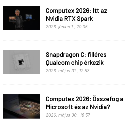
Computex 2026: Itt az
Nvidia RTX Spark
processzor
2026. június 1., 20:05
Snapdragon C: filléres
Qualcom chip érkezik
Widowshoz
2026. május 31., 12:57
Computex 2026: Összefog a
Microsoft és az Nvidia?
2026. május 30., 18:57