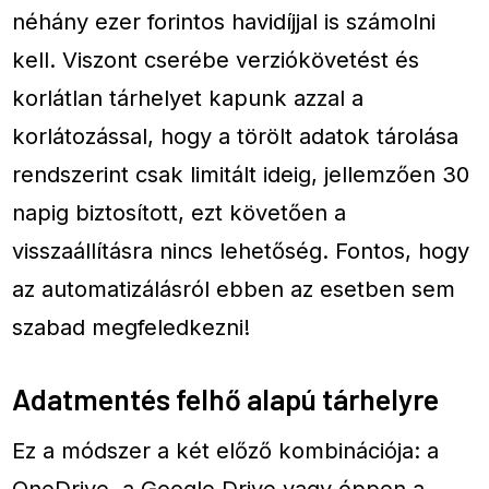
néhány ezer forintos havidíjjal is számolni
kell. Viszont cserébe verziókövetést és
korlátlan tárhelyet kapunk azzal a
korlátozással, hogy a törölt adatok tárolása
rendszerint csak limitált ideig, jellemzően 30
napig biztosított, ezt követően a
visszaállításra nincs lehetőség. Fontos, hogy
az automatizálásról ebben az esetben sem
szabad megfeledkezni!
Adatmentés felhő alapú tárhelyre
Ez a módszer a két előző kombinációja: a
OneDrive, a Google Drive vagy éppen a