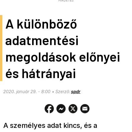
HIRDETÉS
A különböző
adatmentési
megoldások előnyei
és hátrányai
2020. január 29. - 8:00
spdr
A személyes adat kincs, és a